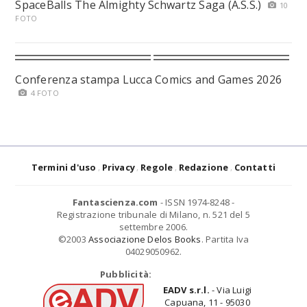
SpaceBalls The Almighty Schwartz Saga (A.S.S.)
10
FOTO
Conferenza stampa Lucca Comics and Games 2026
4 FOTO
Termini d'uso
Privacy
Regole
Redazione
Contatti
Fantascienza.com
- ISSN 1974-8248 -
Registrazione tribunale di Milano, n. 521 del 5
settembre 2006.
©2003
Associazione Delos Books
. Partita Iva
04029050962.
Pubblicità:
EADV s.r.l.
- Via Luigi
Capuana, 11 - 95030