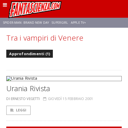
SPIDER-MAN: BRAND NEW DAY
SUPERGIRL
APPLE TV+
Tra i vampiri di Venere
FRANCO RICCIARDIELLO
ZENDAYA
STAR TREK
AVENGERS: DOOMSDAY
Approfondimenti (1)
NETFLIX
SADIE SINK
STAR TREK: STRANGE NEW WORLDS
Urania Rivista
DI ERNESTO VEGETTI
GIOVEDÌ 15 FEBBRAIO 2001
LEGGI