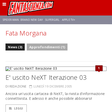
SPIDER-MAN: BRAND NEW DAY
SUPERGIRL
APPLE TV+
Fata Morgana
FRANCO RICCIARDIELLO
ZENDAYA
STAR TREK
AVENGERS: DOOMSDAY
News (3)
Approfondimenti (1)
NETFLIX
SADIE SINK
STAR TREK: STRANGE NEW WORLDS
1
E' uscito NeXT Iterazione 03
DI REDAZIONE
LUNEDÌ 19 DICEMBRE 2005
Ancora un'uscita cartacea di NeXT, la rivista d'informazione
connettivista. E adesso è anche possibile abbonarsi!
LEGGI