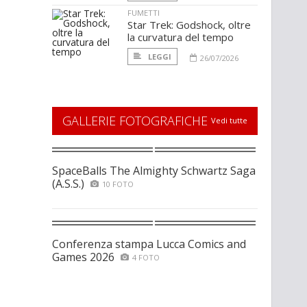
FUMETTI
Star Trek: Godshock, oltre
la curvatura del tempo
LEGGI
26/07/2026
GALLERIE FOTOGRAFICHE
Vedi tutte
SpaceBalls The Almighty Schwartz Saga
(A.S.S.)
10 FOTO
Conferenza stampa Lucca Comics and
Games 2026
4 FOTO