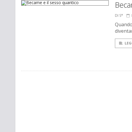
Beca
DI S*
Quando 
diventa
LEG