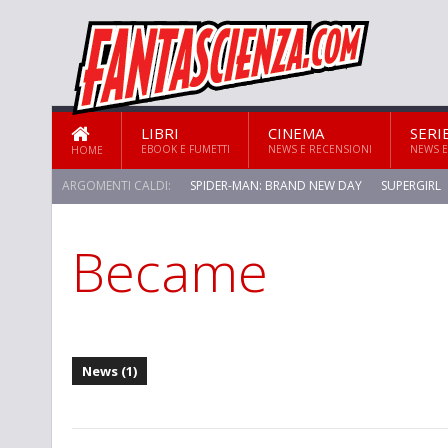
LIBRI
CINEMA
SERI
EBOOK E FUMETTI
NEWS E RECENSIONI
NEWS E
HOME
ARGOMENTI CALDI:
SPIDER-MAN: BRAND NEW DAY
SUPERGIRL
Became
STAR TREK: STRANGE NEW WORLDS
News (1)