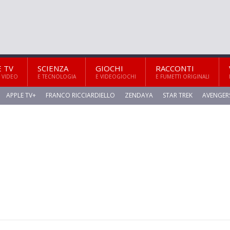
E TV
SCIENZA
GIOCHI
RACCONTI
 VIDEO
E TECNOLOGIA
E VIDEOGIOCHI
E FUMETTI ORIGINALI
APPLE TV+
FRANCO RICCIARDIELLO
ZENDAYA
STAR TREK
AVENGER