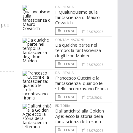
DALL'ITALIA
Il Qualunquismo sulla
fantascienza di Mauro
Covacich
o può
LEGGI
26/07/2026
CONTAMINAZIONI
Da qualche parte nel
tempo: la fantascienza
degli Iron Maiden
LEGGI
26/07/2026
DALL'ITALIA
Francesco Guccini e la
fantascienza: quando le
stelle incontravano l’ironia
LEGGI
7/08/2026
EDITORIA
Dall’antichità alla Golden
Age: ecco la storia della
fantascienza letteraria
LEGGI
16/07/2026