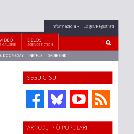
Informazioni
Login/Registrati
VIDEO
DELOS
E GALLERIE
SCIENCE FICTION
S: DOOMSDAY
NETFLIX
SADIE SINK
SEGUICI SU
ARTICOLI PIÙ POPOLARI