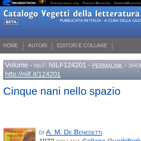
Fantascienza.com
FantasyMagazine
HorrorMagazine
HOME
AUTORI
EDITORI E COLLANE
Volume
-
NILF124201 -
-
NILF:
PERMALINK
SHO
http://nilf.it/124201
Cinque nani nello spazio
A. M.
De Benedetti
DI