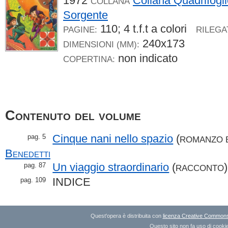
1972
Collana Quadrifogl
COLLANA
Sorgente
110; 4 t.f.t a colori
PAGINE:
RILEGA
240x173
DIMENSIONI (MM):
non indicato
COPERTINA:
Contenuto del volume
Cinque nani nello spazio
(
pag. 5
ROMANZO 
Benedetti
Un viaggio straordinario
(
pag. 87
RACCONTO
INDICE
pag. 109
Quest'opera è distribuita con
licenza Creative Commons A
Questo sito non fa uso di cookie 