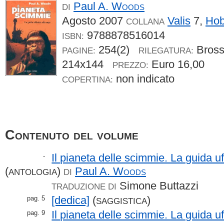
Paul A.
Woods
DI
Agosto 2007
Valis
7,
Hob
COLLANA
9788878516014
ISBN:
254(2)
Bros
PAGINE:
RILEGATURA:
214x144
Euro 16,00
PREZZO:
non indicato
COPERTINA:
Contenuto del volume
Il pianeta delle scimmie. La guida uf
-
(
)
Paul A.
Woods
ANTOLOGIA
DI
Simone Buttazzi
TRADUZIONE DI
[dedica]
(
)
pag. 5
SAGGISTICA
Il pianeta delle scimmie. La guida uf
pag. 9