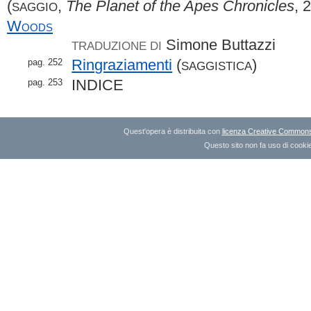
(
,
The Planet of the Apes Chronicles
, 
SAGGIO
Woods
Simone Buttazzi
TRADUZIONE DI
Ringraziamenti
(
)
pag. 252
SAGGISTICA
INDICE
pag. 253
Quest'opera è distribuita con
licenza Creative Commons A
Questo sito non fa uso di cookie 