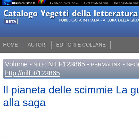
Fantascienza.com
FantasyMagazine
HorrorMagazine
HOME
AUTORI
EDITORI E COLLANE
Volume
-
NILF123865 -
-
NILF:
PERMALINK
SHO
http://nilf.it/123865
Il pianeta delle scimmie La gu
alla saga