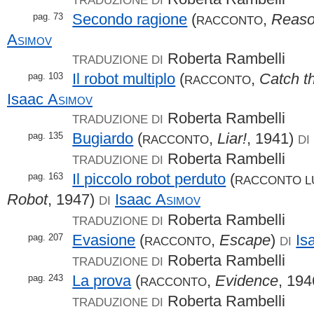
Secondo ragione
(
,
Reas
pag. 73
RACCONTO
Asimov
Roberta Rambelli
TRADUZIONE DI
Il robot multiplo
(
,
Catch t
pag. 103
RACCONTO
Isaac
Asimov
Roberta Rambelli
TRADUZIONE DI
Bugiardo
(
,
Liar!
, 1941)
pag. 135
RACCONTO
DI
Roberta Rambelli
TRADUZIONE DI
Il piccolo robot perduto
(
pag. 163
RACCONTO 
Robot
, 1947)
Isaac
Asimov
DI
Roberta Rambelli
TRADUZIONE DI
Evasione
(
,
Escape
)
Is
pag. 207
RACCONTO
DI
Roberta Rambelli
TRADUZIONE DI
La prova
(
,
Evidence
, 19
pag. 243
RACCONTO
Roberta Rambelli
TRADUZIONE DI