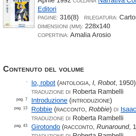
Aprile 1992
Narrativa C
COLLANA
Editori
316(8)
Carto
PAGINE:
RILEGATURA:
228x140
DIMENSIONI (MM):
Amalia Arosio
COPERTINA:
Contenuto del volume
Io, robot
(
,
I, Robot
, 1950)
-
ANTOLOGIA
Roberta Rambelli
TRADUZIONE DI
Introduzione
(
)
pag. 7
INTRODUZIONE
Robbie
(
,
Robbie
)
Isaa
pag. 13
RACCONTO
DI
Roberta Rambelli
TRADUZIONE DI
Girotondo
(
,
Runaround
, 
pag. 43
RACCONTO
Roberta Rambelli
TRADUZIONE DI