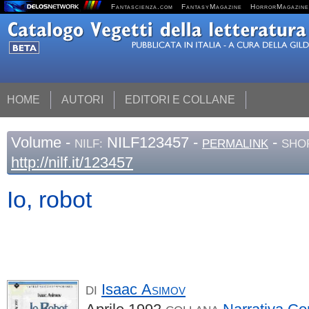
Fantascienza.com
FantasyMagazine
HorrorMagazine
HOME
AUTORI
EDITORI E COLLANE
Volume
-
NILF123457 -
-
NILF:
PERMALINK
SHO
http://nilf.it/123457
Io, robot
Isaac
Asimov
DI