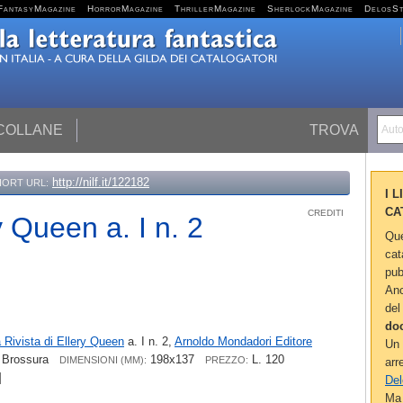
FantasyMagazine
HorrorMagazine
ThrillerMagazine
SherlockMagazine
DelosS
 COLLANE
TROVA
Autor
http://nilf.it/122182
HORT URL:
I 
CA
CREDITI
y Queen a. I n. 2
Que
cat
pub
Anc
del
do
 Rivista di Ellery Queen
a. I n. 2,
Arnoldo Mondadori Editore
Un 
Brossura
198x137
L. 120
DIMENSIONI (MM):
PREZZO:
arr
]
Del
Ma 