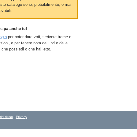
sto catalogo sono, probabilmente, ormai
ovabili.
ecipa anche tu!
ogin
per poter dare voti, scrivere trame e
sioni, e per tenere nota dei libri e delle
 che possiedi o che hai letto.
ini d'uso
-
Privacy