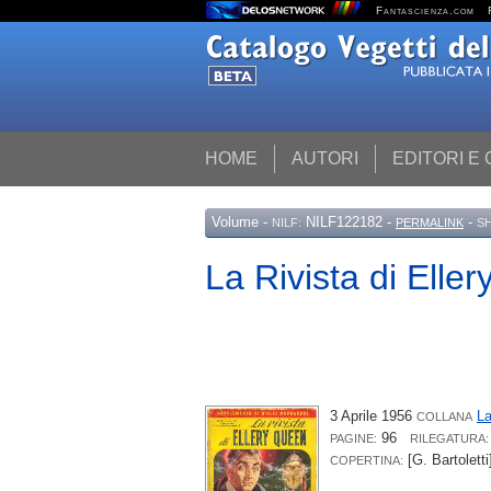
Fantascienza.com
HOME
AUTORI
EDITORI E
Volume
-
NILF122182 -
-
NILF:
PERMALINK
S
La Rivista di Eller
3 Aprile 1956
La
COLLANA
96
PAGINE:
RILEGATURA:
[G. Bartoletti
COPERTINA: