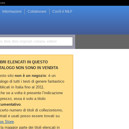
tore
Informazioni
Collaborare
Cos'è il NILF
i, titoli, titoli originali, collane, editori
LIBRI ELENCATI IN QUESTO
TALOGO NON SONO IN VENDITA
sto sito
non è un negozio
: è un
alogo di tutti i testi di genere fantastico
blicati in Italia fino al 2011.
he se a volta è presente l’indicazione
 prezzo, essa è solo a titolo
cumentativo
.
certo numero di titoli di collezionismo,
etrati e usati posso essere trovati su
os Store
.
la maggior parte dei titoli elencati in