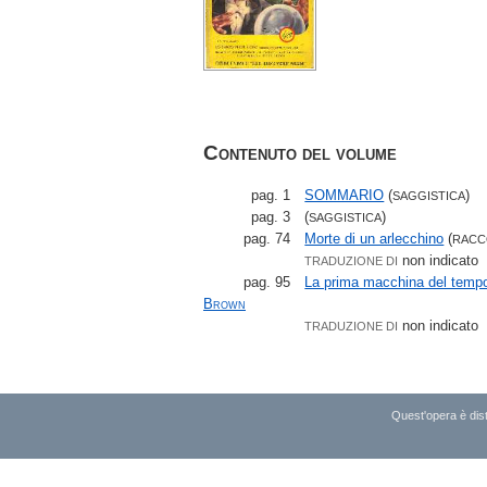
Contenuto del volume
pag. 1
SOMMARIO
(
)
SAGGISTICA
pag. 3
(
)
SAGGISTICA
pag. 74
Morte di un arlecchino
(
RAC
non indicato
TRADUZIONE DI
pag. 95
La prima macchina del temp
Brown
non indicato
TRADUZIONE DI
Quest'opera è dist