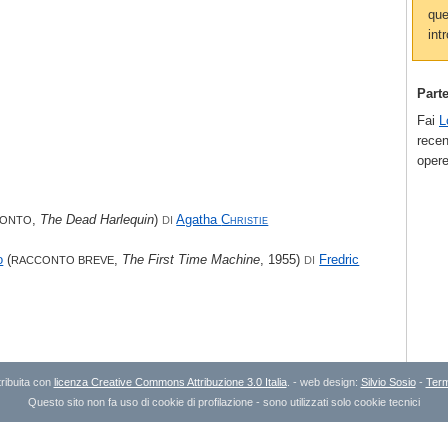
que
intr
Part
Fai
L
recen
opere
,
The Dead Harlequin
)
Agatha
Christie
CONTO
DI
o
(
,
The First Time Machine
, 1955)
Fredric
RACCONTO BREVE
DI
ribuita con
licenza Creative Commons Attribuzione 3.0 Italia
. - web design:
Silvio Sosio
-
Term
Questo sito non fa uso di cookie di profilazione - sono utilizzati solo cookie tecnici