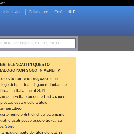
tore
Informazioni
Collaborare
Cos'è il NILF
i, titoli, titoli originali, collane, editori
LIBRI ELENCATI IN QUESTO
TALOGO NON SONO IN VENDITA
sto sito
non è un negozio
: è un
alogo di tutti i testi di genere fantastico
blicati in Italia fino al 2011.
he se a volta è presente l’indicazione
 prezzo, essa è solo a titolo
cumentativo
.
certo numero di titoli di collezionismo,
etrati e usati posso essere trovati su
os Store
.
la maggior parte dei titoli elencati in