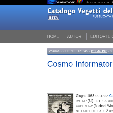
Fantascienza.com
HOME
AUTORI
EDITORI E
Volume
-
NILF121845 -
-
NILF:
PERMALINK
S
Cosmo Informator
Giugno 1983
Co
COLLANA
[64]
PAGINE:
RILEGATURA
[Michael Whe
COPERTINA:
2 ut
NELLA BIBLIOTECA DI: