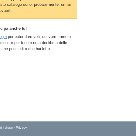
sto catalogo sono, probabilmente, ormai
ovabili.
ecipa anche tu!
ogin
per poter dare voti, scrivere trame e
sioni, e per tenere nota dei libri e delle
 che possiedi o che hai letto.
ini d'uso
-
Privacy