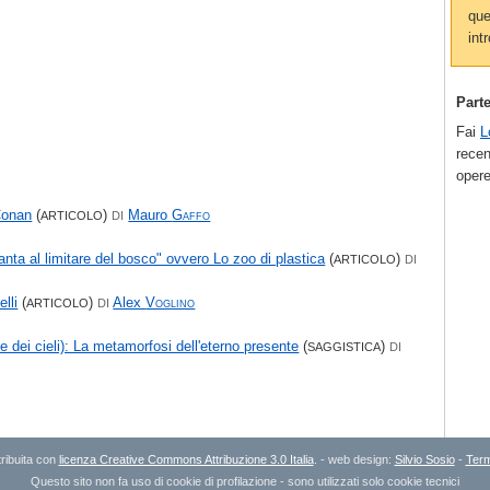
que
intr
Part
Fai
L
recen
opere
 Conan
(
)
Mauro
Gaffo
ARTICOLO
DI
nta al limitare del bosco" ovvero Lo zoo di plastica
(
)
ARTICOLO
DI
lli
(
)
Alex
Voglino
ARTICOLO
DI
 dei cieli): La metamorfosi dell'eterno presente
(
)
SAGGISTICA
DI
ribuita con
licenza Creative Commons Attribuzione 3.0 Italia
. - web design:
Silvio Sosio
-
Term
Questo sito non fa uso di cookie di profilazione - sono utilizzati solo cookie tecnici