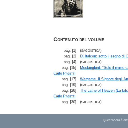
Contenuto del volume
pag. [1]
(
)
SAGGISTICA
pag. [2]
IX Italcon: sotto il segno di
pag. [4]
(
)
SAGGISTICA
pag. [15]
Mockingbird: "Solo il mimo ca
Carlo
Pagetti
pag. [17]
Wargame. Il Signore degli Ane
pag. [19]
(
)
SAGGISTICA
pag. [28]
The Lathe of Heaven (La falce
Carlo
Pagetti
pag. [30]
(
)
SAGGISTICA
Quest'opera è dist