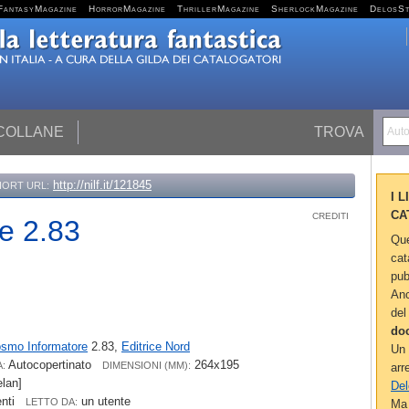
FantasyMagazine
HorrorMagazine
ThrillerMagazine
SherlockMagazine
DelosS
 COLLANE
TROVA
Autor
http://nilf.it/121845
HORT URL:
I 
CA
CREDITI
e 2.83
Que
cat
pub
Anc
del
do
smo Informatore
2.83,
Editrice Nord
Un 
Autocopertinato
264x195
:
DIMENSIONI (MM):
arr
lan]
Del
enti
un utente
LETTO DA:
Ma 