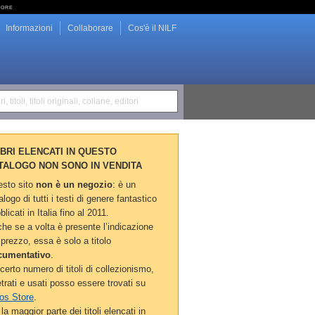
tore
Informazioni
Collaborare
Cos'è il NILF
i, titoli, titoli originali, collane, editori
LIBRI ELENCATI IN QUESTO
TALOGO NON SONO IN VENDITA
sto sito
non è un negozio
: è un
alogo di tutti i testi di genere fantastico
blicati in Italia fino al 2011.
he se a volta è presente l’indicazione
 prezzo, essa è solo a titolo
cumentativo
.
certo numero di titoli di collezionismo,
etrati e usati posso essere trovati su
os Store
.
la maggior parte dei titoli elencati in