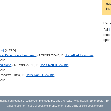
n
que
intr
Part
Fai
L
recen
opere
ns]
(
)
ALTRO
a vent'anni dopo il romanzo
(
)
Joris-Karl
Huysmans
INTRODUZIONE
DI
baro
 edizione
(
)
Joris-Karl
Huysmans
INTRODUZIONE
DI
baro
 rebours
, 1884)
Joris-Karl
Huysmans
DI
baro
ribuita con
licenza Creative Commons Attribuzione 3.0 Italia
. - web design:
Silvio Sosio
-
Term
Questo sito non fa uso di cookie di profilazione - sono utilizzati solo cookie tecnici