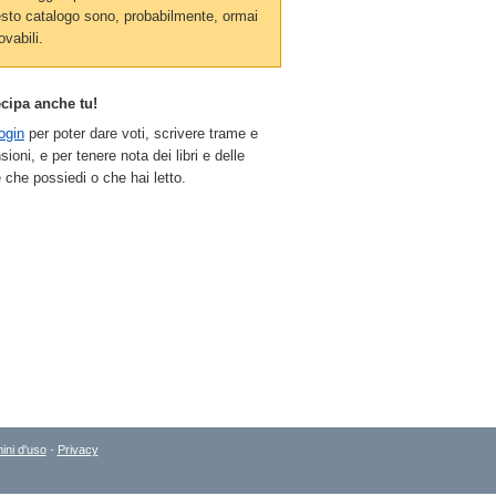
sto catalogo sono, probabilmente, ormai
ovabili.
ecipa anche tu!
ogin
per poter dare voti, scrivere trame e
sioni, e per tenere nota dei libri e delle
 che possiedi o che hai letto.
ini d'uso
-
Privacy