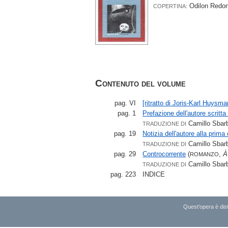
Odilon Redo
COPERTINA:
Contenuto del volume
pag. VI
[ritratto di Joris-Karl Huysma
pag. 1
Prefazione dell'autore scritt
Camillo Sbar
TRADUZIONE DI
pag. 19
Notizia dell'autore alla prima
Camillo Sbar
TRADUZIONE DI
pag. 29
Controcorrente
(
,
À
ROMANZO
Camillo Sbar
TRADUZIONE DI
pag. 223
INDICE
Quest'opera è dist