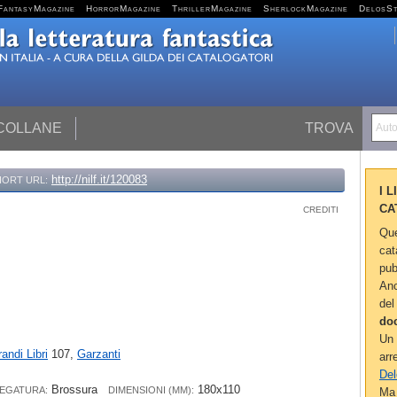
FantasyMagazine
HorrorMagazine
ThrillerMagazine
SherlockMagazine
DelosS
 COLLANE
TROVA
Autor
http://nilf.it/120083
HORT URL:
I 
CA
CREDITI
Que
cat
pub
Anc
del
do
Un 
randi Libri
107,
Garzanti
arr
Del
Brossura
180x110
LEGATURA:
DIMENSIONI (MM):
Ma 