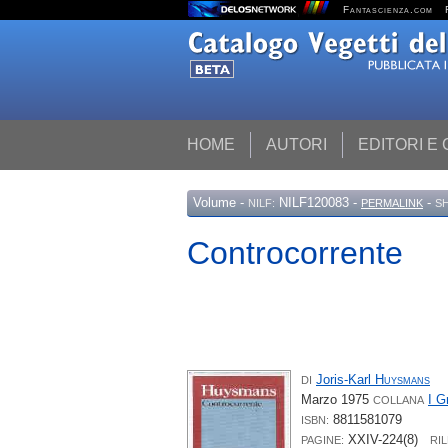
Fantascienza.com
HOME
AUTORI
EDITORI E
Volume
-
NILF120083 -
-
NILF:
PERMALINK
S
Controcorrente
Joris-Karl
Huysmans
DI
Marzo 1975
I G
COLLANA
8811581079
ISBN:
XXIV-224(8)
PAGINE:
RI