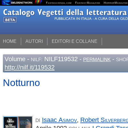
Fantascienza.com
FantasyMagazine
HorrorMagazine
HOME
AUTORI
EDITORI E COLLANE
Volume
-
NILF119532 -
-
NILF:
PERMALINK
SHOR
http://nilf.it/119532
Notturno
Isaac
Asimov
,
Robert
Silverber
DI