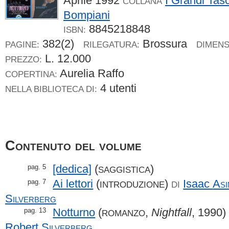
Aprile 1992
I Grandi Tas
COLLANA
Bompiani
8845218848
ISBN:
382(2)
Brossura
PAGINE:
RILEGATURA:
DIMENS
L. 12.000
PREZZO:
Aurelia Raffo
COPERTINA:
4 utenti
NELLA BIBLIOTECA DI:
Contenuto del volume
[dedica]
(
)
pag. 5
SAGGISTICA
Ai lettori
(
)
Isaac
As
pag. 7
INTRODUZIONE
DI
Silverberg
Notturno
(
,
Nightfall
, 1990
pag. 13
ROMANZO
Robert
Silverberg