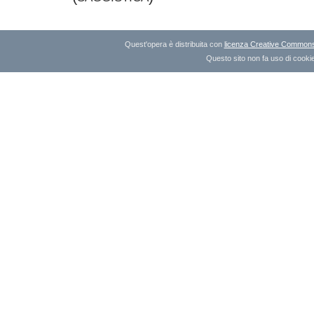
Quest'opera è distribuita con
licenza Creative Commons A
Questo sito non fa uso di cookie 