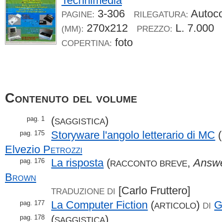
Technimedia
3-306
Autoc
PAGINE:
RILEGATURA:
270x212
L. 7.000
(MM):
PREZZO:
foto
COPERTINA:
Contenuto del volume
(
)
pag. 1
SAGGISTICA
Storyware l'angolo letterario di MC
(
pag. 175
Elvezio
Petrozzi
La risposta
(
,
Answ
pag. 176
RACCONTO BREVE
Brown
[Carlo Fruttero]
TRADUZIONE DI
La Computer Fiction
(
)
G
pag. 177
ARTICOLO
DI
(
)
pag. 178
SAGGISTICA