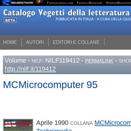
Fantascienza.com
FantasyMagazine
HorrorMagazine
HOME
AUTORI
EDITORI E COLLANE
Volume
-
NILF119412 -
-
NILF:
PERMALINK
SHOR
http://nilf.it/119412
MCMicrocomputer 95
Aprile 1990
MCMicrocom
COLLANA