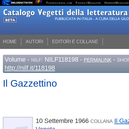
Fantascienza.com
FantasyMagazine
HorrorMagazine
HOME
AUTORI
EDITORI E COLLANE
Volume
-
NILF118198 -
-
NILF:
PERMALINK
SHOR
http://nilf.it/118198
Il Gazzettino
10 Settembre 1966
Il Ga
COLLANA