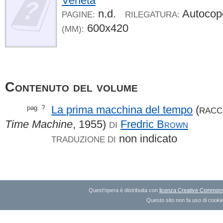
Veneta
n.d.
Autocop
PAGINE:
RILEGATURA:
600x420
(MM):
Contenuto del volume
La prima macchina del tempo
(
pag. ?
RACC
Time Machine
, 1955)
Fredric
Brown
DI
non indicato
TRADUZIONE DI
Quest'opera è distribuita con
licenza Creative Commons A
Questo sito non fa uso di cookie 