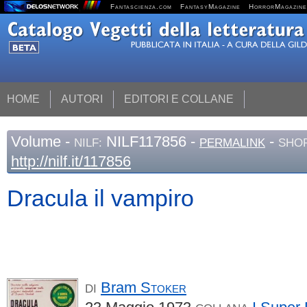
Fantascienza.com
FantasyMagazine
HorrorMagazine
HOME
AUTORI
EDITORI E COLLANE
Volume
-
NILF117856 -
-
NILF:
PERMALINK
SHOR
http://nilf.it/117856
Dracula il vampiro
Bram
Stoker
DI