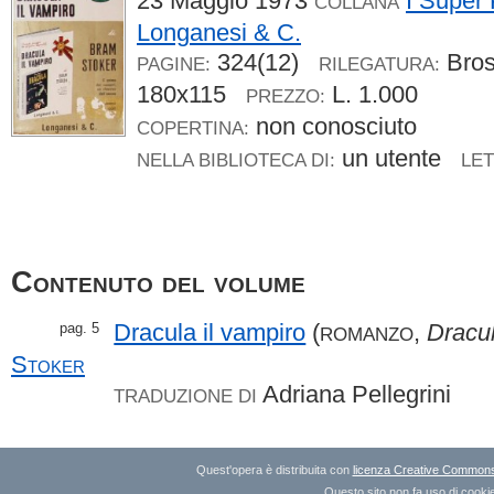
23 Maggio 1973
I Super
COLLANA
Longanesi & C.
324(12)
Bro
PAGINE:
RILEGATURA:
180x115
L. 1.000
PREZZO:
non conosciuto
COPERTINA:
un utente
NELLA BIBLIOTECA DI:
LET
Contenuto del volume
Dracula il vampiro
(
,
Dracu
pag. 5
ROMANZO
Stoker
Adriana Pellegrini
TRADUZIONE DI
Quest'opera è distribuita con
licenza Creative Commons A
Questo sito non fa uso di cookie 