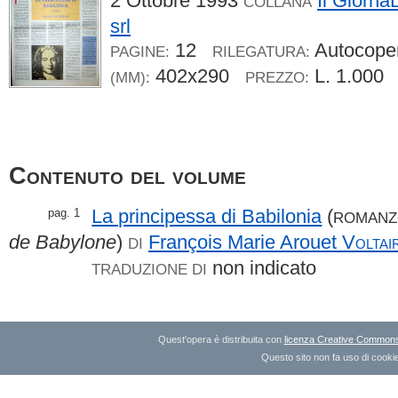
2 Ottobre 1993
Il Giorna
COLLANA
srl
12
Autocope
PAGINE:
RILEGATURA:
402x290
L. 1.000
(MM):
PREZZO:
Contenuto del volume
La principessa di Babilonia
(
pag. 1
ROMANZ
de Babylone
)
François Marie Arouet
Voltai
DI
non indicato
TRADUZIONE DI
Quest'opera è distribuita con
licenza Creative Commons A
Questo sito non fa uso di cookie 