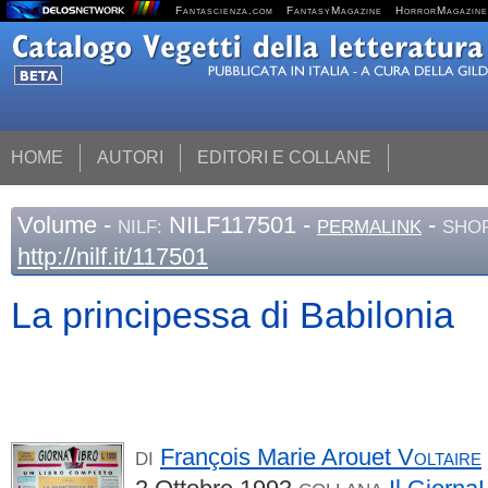
Fantascienza.com
FantasyMagazine
HorrorMagazine
HOME
AUTORI
EDITORI E COLLANE
Volume
-
NILF117501 -
-
NILF:
PERMALINK
SHOR
http://nilf.it/117501
La principessa di Babilonia
François Marie Arouet
Voltaire
DI