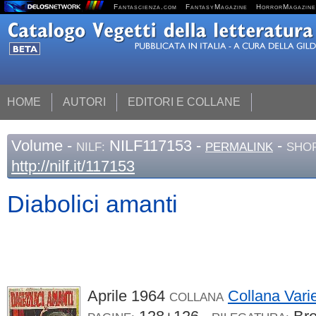
Fantascienza.com
FantasyMagazine
HorrorMagazine
HOME
AUTORI
EDITORI E COLLANE
Volume
-
NILF117153 -
-
NILF:
PERMALINK
SHOR
http://nilf.it/117153
Diabolici amanti
Aprile 1964
Collana Vari
COLLANA