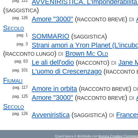
AVVENIRISTICA. L'imponderabilità
pag. 122
(
)
SAGGISTICA
Amore "3000"
(
)
pag. 126
RACCONTO BREVE
DI
Secolo
SOMMARIO
(
)
pag. 1
SAGGISTICA
Strani amori a Yron Planet (L'incubo
pag. 3
(
)
Brown
Mc Old
RACCONTO LUNGO
DI
Le ali dell'odio
(
)
Jane
M
pag. 63
RACCONTO
DI
L'uomo di Crescenzago
(
pag. 101
RACCONTO 
Fiumali
Amore in orbita
(
)
pag. 117
RACCONTO BREVE
D
Amore "3000"
(
)
pag. 125
RACCONTO BREVE
DI
Secolo
Avveniristica
(
)
France
pag. 126
SAGGISTICA
DI
Quest'opera è distribuita con
licenza Creative Commons A