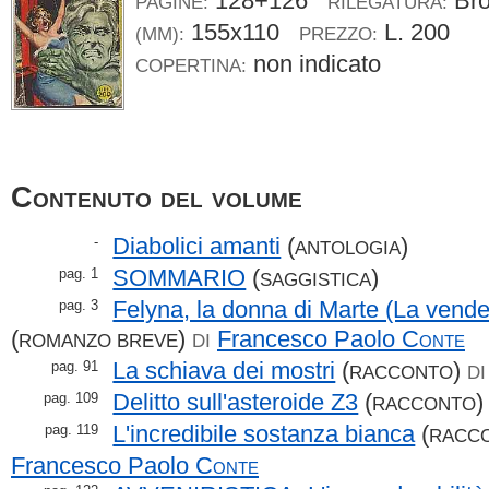
128+126
Br
PAGINE:
RILEGATURA:
155x110
L. 200
(MM):
PREZZO:
non indicato
COPERTINA:
Contenuto del volume
Diabolici amanti
(
)
-
ANTOLOGIA
SOMMARIO
(
)
pag. 1
SAGGISTICA
Felyna, la donna di Marte (La vende
pag. 3
(
)
Francesco Paolo
Conte
ROMANZO BREVE
DI
La schiava dei mostri
(
)
pag. 91
RACCONTO
DI
Delitto sull'asteroide Z3
(
pag. 109
RACCONTO
L'incredibile sostanza bianca
(
pag. 119
RACC
Francesco Paolo
Conte