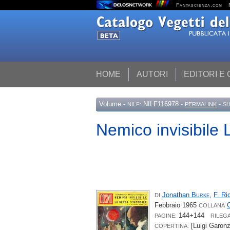
Fantascienza.com
HOME
AUTORI
EDITORI E
Volume
-
NILF116978 -
-
NILF:
PERMALINK
SH
Nemico invisibile 
Jonathan
Burke
,
F. Ri
DI
Febbraio 1965
C
COLLANA
144+144
PAGINE:
RILEG
[Luigi Garonz
COPERTINA: