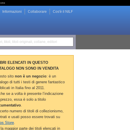
tore
Informazioni
Collaborare
Cos'è il NILF
i, titoli, titoli originali, collane, editori
LIBRI ELENCATI IN QUESTO
TALOGO NON SONO IN VENDITA
sto sito
non è un negozio
: è un
alogo di tutti i testi di genere fantastico
blicati in Italia fino al 2011.
he se a volta è presente l’indicazione
 prezzo, essa è solo a titolo
cumentativo
.
certo numero di titoli di collezionismo,
etrati e usati posso essere trovati su
os Store
.
la maggior parte dei titoli elencati in