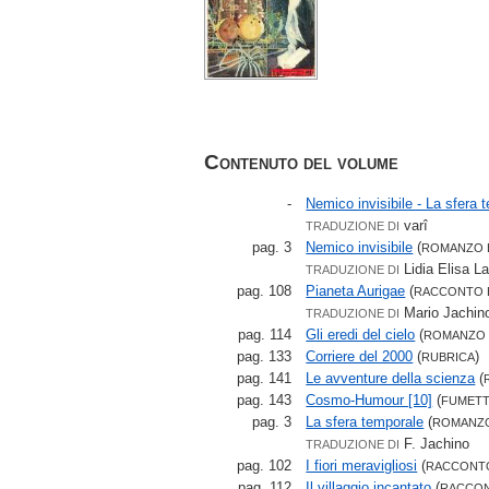
Contenuto del volume
-
Nemico invisibile - La sfera 
varî
TRADUZIONE DI
pag. 3
Nemico invisibile
(
ROMANZO 
Lidia Elisa L
TRADUZIONE DI
pag. 108
Pianeta Aurigae
(
RACCONTO 
Mario Jachin
TRADUZIONE DI
pag. 114
Gli eredi del cielo
(
ROMANZO 
pag. 133
Corriere del 2000
(
)
RUBRICA
pag. 141
Le avventure della scienza
(
pag. 143
Cosmo-Humour [10]
(
FUMET
pag. 3
La sfera temporale
(
ROMANZ
F. Jachino
TRADUZIONE DI
pag. 102
I fiori meravigliosi
(
RACCONT
pag. 112
Il villaggio incantato
(
RACCO