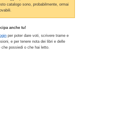
sto catalogo sono, probabilmente, ormai
ovabili.
ecipa anche tu!
ogin
per poter dare voti, scrivere trame e
sioni, e per tenere nota dei libri e delle
 che possiedi o che hai letto.