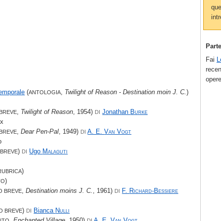
que
intr
Part
Fai
L
recen
opere
temporale
(
,
Twilight of Reason - Destination moin J. C.
)
ANTOLOGIA
,
Twilight of Reason
, 1954)
Jonathan
Burke
BREVE
DI
ax
,
Dear Pen-Pal
, 1949)
A. E.
Van Vogt
BREVE
DI
o
)
Ugo
Malaguti
BREVE
DI
)
RUBRICA
)
TO
,
Destination moins J. C.
, 1961)
F.
Richard-Bessiere
O BREVE
DI
)
Bianca
Nulli
O BREVE
DI
,
Enchanted Village
, 1950)
A. E.
Van Vogt
NTO
DI