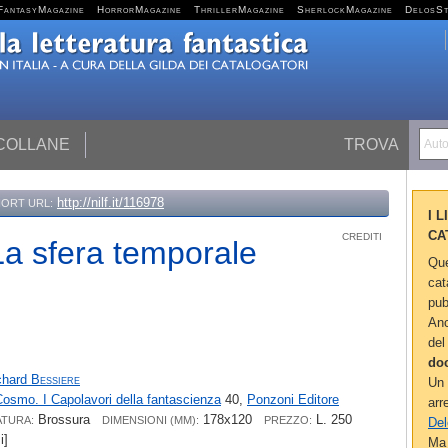
FantasyMagazine
HorrorMagazine
ThrillerMagazine
SherlockMagazine
DelosS
 COLLANE
TROVA
Autor
http://nilf.it/116978
ORT URL:
I 
CA
CREDITI
La sfera temporale
Que
cat
pub
Anc
del
do
chard
Bessiere
Un 
osmo. I Capolavori della fantascienza
40,
Ponzoni Editore
arr
Brossura
178x120
L. 250
ATURA:
DIMENSIONI (MM):
PREZZO:
Del
i]
Ma 