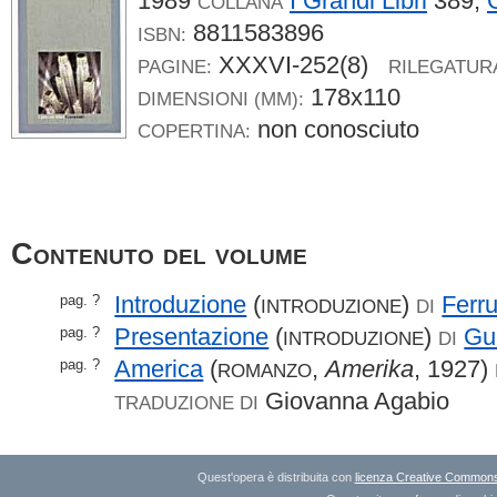
1989
I Grandi Libri
389,
COLLANA
8811583896
ISBN:
XXXVI-252(8)
PAGINE:
RILEGATUR
178x110
DIMENSIONI (MM):
non conosciuto
COPERTINA:
Contenuto del volume
Introduzione
(
)
Ferr
pag. ?
INTRODUZIONE
DI
Presentazione
(
)
Gu
pag. ?
INTRODUZIONE
DI
America
(
,
Amerika
, 1927)
pag. ?
ROMANZO
Giovanna Agabio
TRADUZIONE DI
Quest'opera è distribuita con
licenza Creative Commons A