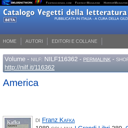
Fantascienza.com
FantasyMagazine
HorrorMagazine
HOME
AUTORI
EDITORI E COLLANE
Volume
-
NILF116362 -
-
NILF:
PERMALINK
SHOR
http://nilf.it/116362
America
Franz
Kafka
DI