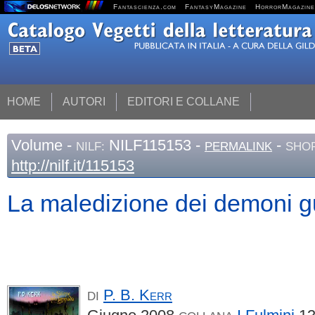
Fantascienza.com
FantasyMagazine
HorrorMagazine
HOME
AUTORI
EDITORI E COLLANE
Volume
-
NILF115153 -
-
NILF:
PERMALINK
SHOR
http://nilf.it/115153
La maledizione dei demoni gu
P. B.
Kerr
DI