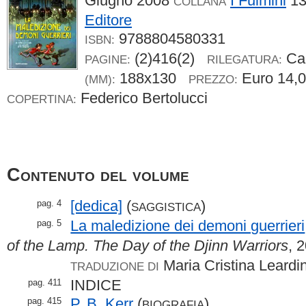
Giugno 2008
I Fulmini
13
COLLANA
Editore
9788804580331
ISBN:
(2)416(2)
Ca
PAGINE:
RILEGATURA:
188x130
Euro 14,
(MM):
PREZZO:
Federico Bertolucci
COPERTINA:
Contenuto del volume
[dedica]
(
)
pag. 4
SAGGISTICA
La maledizione dei demoni guerrieri
pag. 5
of the Lamp. The Day of the Djinn Warriors
, 
Maria Cristina Leardin
TRADUZIONE DI
INDICE
pag. 411
P. B. Kerr
(
)
pag. 415
BIOGRAFIA