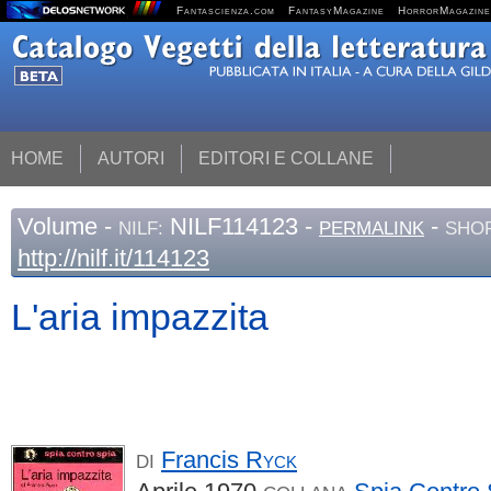
Fantascienza.com
FantasyMagazine
HorrorMagazine
HOME
AUTORI
EDITORI E COLLANE
Volume
-
NILF114123 -
-
NILF:
PERMALINK
SHOR
http://nilf.it/114123
L'aria impazzita
Francis
Ryck
DI