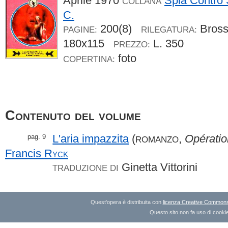
Aprile 1970
Spia Contro 
COLLANA
C.
200(8)
Bros
PAGINE:
RILEGATURA:
180x115
L. 350
PREZZO:
foto
COPERTINA:
Contenuto del volume
L'aria impazzita
(
,
Opératio
pag. 9
ROMANZO
Francis
Ryck
Ginetta Vittorini
TRADUZIONE DI
Quest'opera è distribuita con
licenza Creative Commons A
Questo sito non fa uso di cookie 