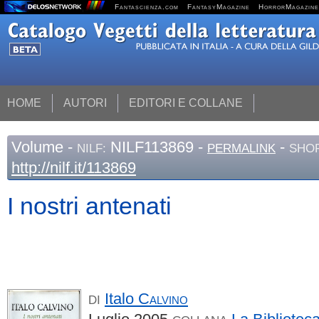
Fantascienza.com
FantasyMagazine
HorrorMagazine
HOME
AUTORI
EDITORI E COLLANE
Volume
-
NILF113869 -
-
NILF:
PERMALINK
SHOR
http://nilf.it/113869
I nostri antenati
Italo
Calvino
DI