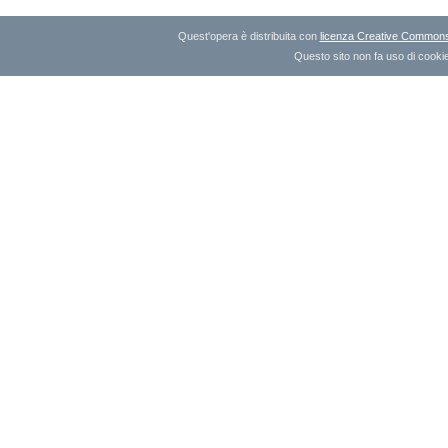
Quest'opera è distribuita con
licenza Creative Commons A
Questo sito non fa uso di cookie 