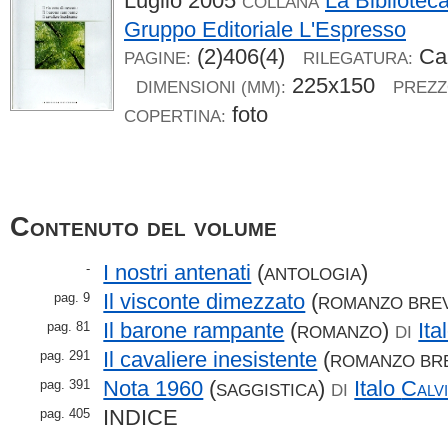
Luglio 2005
La Bibliotec
COLLANA
Gruppo Editoriale L'Espresso
(2)406(4)
Car
PAGINE:
RILEGATURA:
225x150
DIMENSIONI (MM):
PREZZ
foto
COPERTINA:
Contenuto del volume
I nostri antenati
(
)
-
ANTOLOGIA
Il visconte dimezzato
(
pag. 9
ROMANZO BRE
Il barone rampante
(
)
Ita
pag. 81
ROMANZO
DI
Il cavaliere inesistente
(
pag. 291
ROMANZO BR
Nota 1960
(
)
Italo
Calv
pag. 391
SAGGISTICA
DI
INDICE
pag. 405