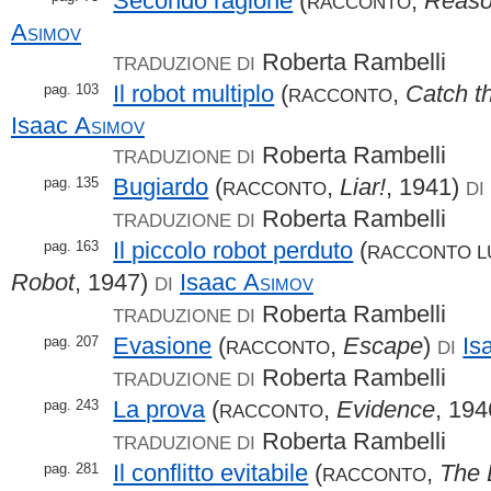
Secondo ragione
(
,
Reas
RACCONTO
Asimov
Roberta Rambelli
TRADUZIONE DI
Il robot multiplo
(
,
Catch t
pag. 103
RACCONTO
Isaac
Asimov
Roberta Rambelli
TRADUZIONE DI
Bugiardo
(
,
Liar!
, 1941)
pag. 135
RACCONTO
DI
Roberta Rambelli
TRADUZIONE DI
Il piccolo robot perduto
(
pag. 163
RACCONTO 
Robot
, 1947)
Isaac
Asimov
DI
Roberta Rambelli
TRADUZIONE DI
Evasione
(
,
Escape
)
Is
pag. 207
RACCONTO
DI
Roberta Rambelli
TRADUZIONE DI
La prova
(
,
Evidence
, 19
pag. 243
RACCONTO
Roberta Rambelli
TRADUZIONE DI
Il conflitto evitabile
(
,
The 
pag. 281
RACCONTO