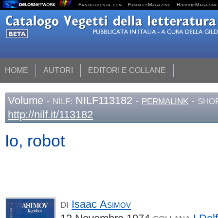
Fantascienza.com
FantasyMagazine
HorrorMagazine
HOME
AUTORI
EDITORI E COLLANE
Volume
-
NILF113182 -
-
NILF:
PERMALINK
SHOR
http://nilf.it/113182
Io, robot
Isaac
Asimov
DI