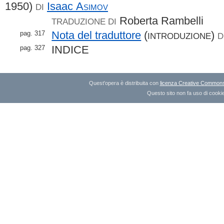
1950)
Isaac
Asimov
DI
Roberta Rambelli
TRADUZIONE DI
Nota del traduttore
(
)
pag. 317
INTRODUZIONE
D
INDICE
pag. 327
Quest'opera è distribuita con
licenza Creative Commons A
Questo sito non fa uso di cookie 