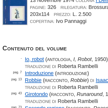
13 Novembre 1974
I Del
COLLANA
326
Brossu
PAGINE:
RILEGATURA:
203x114
L. 2.500
PREZZO:
Ivo Pannaggi
COPERTINA:
Contenuto del volume
Io, robot
(
,
I, Robot
, 1950)
-
ANTOLOGIA
Roberta Rambelli
TRADUZIONE DI
Introduzione
(
)
pag. 7
INTRODUZIONE
Robbie
(
,
Robbie
)
Isaa
pag. 13
RACCONTO
DI
Roberta Rambelli
TRADUZIONE DI
Girotondo
(
,
Runaround
, 
pag. 43
RACCONTO
Roberta Rambelli
TRADUZIONE DI
pag. 73