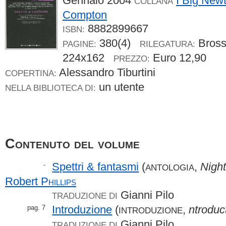
Gennaio 2004
I Big New
COLLANA
Compton
8882899667
ISBN:
380(4)
Bros
PAGINE:
RILEGATURA:
224x162
Euro 12,90
PREZZO:
Alessandro Tiburtini
COPERTINA:
un utente
NELLA BIBLIOTECA DI:
Contenuto del volume
Spettri & fantasmi
(
,
Nigh
-
ANTOLOGIA
Robert
Phillips
Gianni Pilo
TRADUZIONE DI
Introduzione
(
,
ntroduc
pag. 7
INTRODUZIONE
Gianni Pilo
TRADUZIONE DI