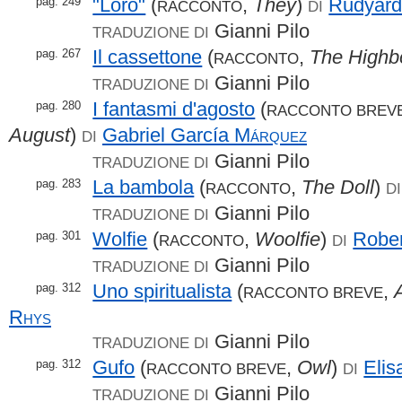
"Loro"
(
,
They
)
Rudyar
pag. 249
RACCONTO
DI
Gianni Pilo
TRADUZIONE DI
Il cassettone
(
,
The Highb
pag. 267
RACCONTO
Gianni Pilo
TRADUZIONE DI
I fantasmi d'agosto
(
pag. 280
RACCONTO BREV
August
)
Gabriel García
Márquez
DI
Gianni Pilo
TRADUZIONE DI
La bambola
(
,
The Doll
)
pag. 283
RACCONTO
DI
Gianni Pilo
TRADUZIONE DI
Wolfie
(
,
Woolfie
)
Robe
pag. 301
RACCONTO
DI
Gianni Pilo
TRADUZIONE DI
Uno spiritualista
(
,
A
pag. 312
RACCONTO BREVE
Rhys
Gianni Pilo
TRADUZIONE DI
Gufo
(
,
Owl
)
Elis
pag. 312
RACCONTO BREVE
DI
Gianni Pilo
TRADUZIONE DI