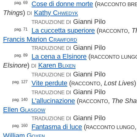
Cose di donne morte
(
pag. 69
RACCONTO BR
Things
)
Kathy
Chwedyk
DI
Gianni Pilo
TRADUZIONE DI
La cuccetta superiore
(
,
T
pag. 71
RACCONTO
Francis Marion
Crawford
Gianni Pilo
TRADUZIONE DI
La cena a Elsinore
(
pag. 89
RACCONTO LUNG
Elsinore
)
Karen
Blixen
DI
Gianni Pilo
TRADUZIONE DI
Vite perdute
(
,
Lost Lives
pag. 127
RACCONTO
Gianni Pilo
TRADUZIONE DI
L'allucinazione
(
,
The Sha
pag. 140
RACCONTO
Ellen
Glasgow
Gianni Pilo
TRADUZIONE DI
Fantasma di luce
(
pag. 160
RACCONTO LUNGO
William
Goyen