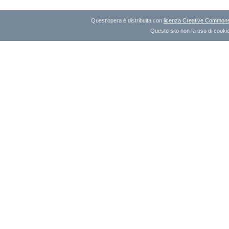
Quest'opera è distribuita con
licenza Creative Commons A
Questo sito non fa uso di cookie 