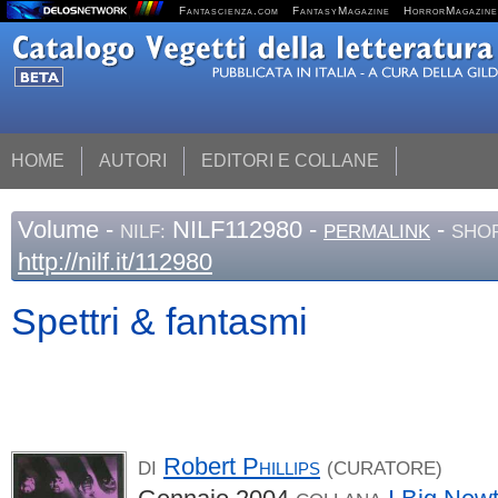
Fantascienza.com
FantasyMagazine
HorrorMagazine
HOME
AUTORI
EDITORI E COLLANE
Volume
-
NILF112980 -
-
NILF:
PERMALINK
SHOR
http://nilf.it/112980
Spettri & fantasmi
Robert
Phillips
DI
(CURATORE)