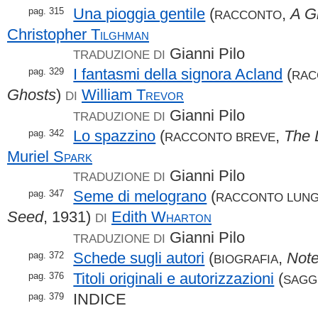
Una pioggia gentile
(
,
A G
pag. 315
RACCONTO
Christopher
Tilghman
Gianni Pilo
TRADUZIONE DI
I fantasmi della signora Acland
(
pag. 329
RAC
Ghosts
)
William
Trevor
DI
Gianni Pilo
TRADUZIONE DI
Lo spazzino
(
,
The 
pag. 342
RACCONTO BREVE
Muriel
Spark
Gianni Pilo
TRADUZIONE DI
Seme di melograno
(
pag. 347
RACCONTO LUN
Seed
, 1931)
Edith
Wharton
DI
Gianni Pilo
TRADUZIONE DI
Schede sugli autori
(
,
Note
pag. 372
BIOGRAFIA
Titoli originali e autorizzazioni
(
pag. 376
SAGG
INDICE
pag. 379