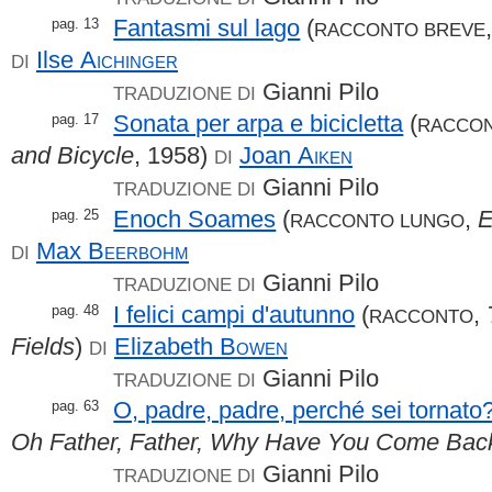
Fantasmi sul lago
(
pag. 13
RACCONTO BREVE
Ilse
Aichinger
DI
Gianni Pilo
TRADUZIONE DI
Sonata per arpa e bicicletta
(
pag. 17
RACCO
and Bicycle
, 1958)
Joan
Aiken
DI
Gianni Pilo
TRADUZIONE DI
Enoch Soames
(
,
E
pag. 25
RACCONTO LUNGO
Max
Beerbohm
DI
Gianni Pilo
TRADUZIONE DI
I felici campi d'autunno
(
,
pag. 48
RACCONTO
Fields
)
Elizabeth
Bowen
DI
Gianni Pilo
TRADUZIONE DI
O, padre, padre, perché sei tornato
pag. 63
Oh Father, Father, Why Have You Come Bac
Gianni Pilo
TRADUZIONE DI