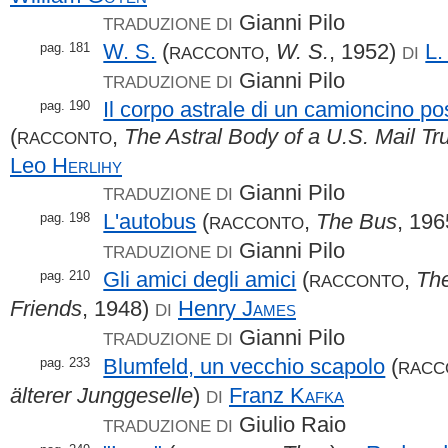
Gianni Pilo
TRADUZIONE DI
W. S.
(
,
W. S.
, 1952)
L.
pag. 181
RACCONTO
DI
Gianni Pilo
TRADUZIONE DI
Il corpo astrale di un camioncino po
pag. 190
(
,
The Astral Body of a U.S. Mail Tr
RACCONTO
Leo
Herlihy
Gianni Pilo
TRADUZIONE DI
L'autobus
(
,
The Bus
, 19
pag. 198
RACCONTO
Gianni Pilo
TRADUZIONE DI
Gli amici degli amici
(
,
The
pag. 210
RACCONTO
Friends
, 1948)
Henry
James
DI
Gianni Pilo
TRADUZIONE DI
Blumfeld, un vecchio scapolo
(
pag. 233
RACC
älterer Junggeselle
)
Franz
Kafka
DI
Giulio Raio
TRADUZIONE DI