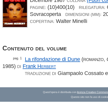
Dicembre 1987
(Fuori co
COLLANA
(10)400(10)
C
PAGINE:
RILEGATURA:
Sovracoperta
2
DIMENSIONI (MM):
Walter Minelli
COPERTINA:
Contenuto del volume
La rifondazione di Dune
(
,
pag. 1
ROMANZO
1985)
Frank
Herbert
DI
Giampaolo Cossato e 
TRADUZIONE DI
Quest'opera è distribuita con
licenza Creative Commons A
Questo sito non fa uso di cookie 