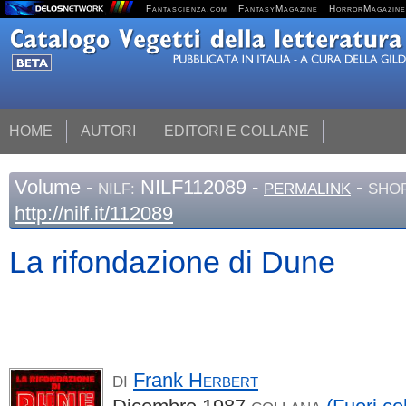
Fantascienza.com
FantasyMagazine
HorrorMagazine
HOME
AUTORI
EDITORI E COLLANE
Volume
-
NILF112089 -
-
NILF:
PERMALINK
SHOR
http://nilf.it/112089
La rifondazione di Dune
Frank
Herbert
DI