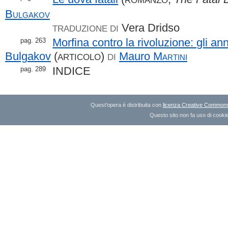
Bulgakov
Vera Dridso
TRADUZIONE DI
Morfina contro la rivoluzione: gli ann
pag. 263
Bulgakov
(
)
Mauro
Martini
ARTICOLO
DI
INDICE
pag. 289
Quest'opera è distribuita con
licenza Creative Commons A
Questo sito non fa uso di cookie 