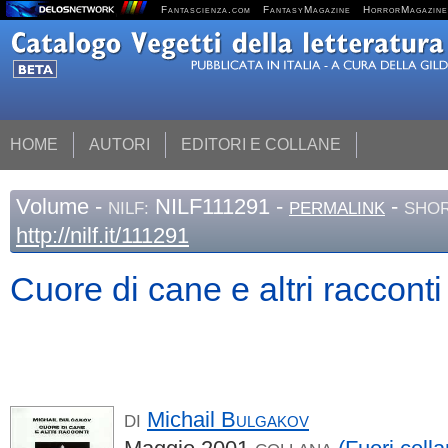
Fantascienza.com
FantasyMagazine
HorrorMagazine
HOME
AUTORI
EDITORI E COLLANE
Volume
-
NILF111291 -
-
NILF:
PERMALINK
SHOR
http://nilf.it/111291
Cuore di cane e altri racconti
Michail
Bulgakov
DI