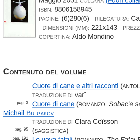
Maggio 2001
(Fuori coll
COLLANA
8806158945
ISBN:
(6)280(6)
Car
PAGINE:
RILEGATURA:
221x143
DIMENSIONI (MM):
PREZZ
Aldo Mondino
COPERTINA:
Contenuto del volume
Cuore di cane e altri racconti
(
-
ANTOL
varî
TRADUZIONE DI
Cuore di cane
(
,
Sobac'e s
pag. 3
ROMANZO
Michail
Bulgakov
Clara Coïsson
TRADUZIONE DI
(
)
pag. 95
SAGGISTICA
Le uova fatali
(
,
The Fatal 
pag. 191
ROMANZO