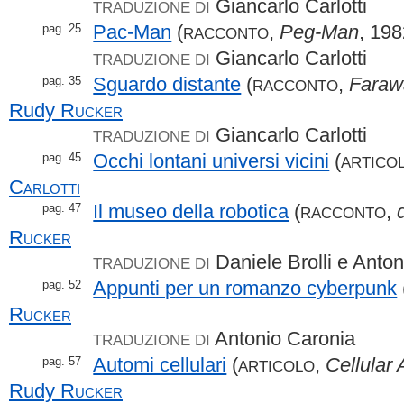
Giancarlo Carlotti
TRADUZIONE DI
Pac-Man
(
,
Peg-Man
, 19
pag. 25
RACCONTO
Giancarlo Carlotti
TRADUZIONE DI
Sguardo distante
(
,
Faraw
pag. 35
RACCONTO
Rudy
Rucker
Giancarlo Carlotti
TRADUZIONE DI
Occhi lontani universi vicini
(
pag. 45
ARTICO
Carlotti
Il museo della robotica
(
,
pag. 47
RACCONTO
Rucker
Daniele Brolli e Anto
TRADUZIONE DI
Appunti per un romanzo cyberpunk
pag. 52
Rucker
Antonio Caronia
TRADUZIONE DI
Automi cellulari
(
,
Cellular
pag. 57
ARTICOLO
Rudy
Rucker