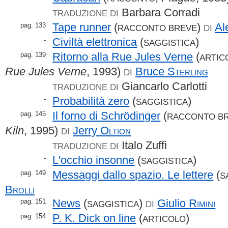
Barbara Corradi
TRADUZIONE DI
Tape runner
(
)
Al
pag. 133
RACCONTO BREVE
DI
Civiltà elettronica
(
)
-
SAGGISTICA
Ritorno alla Rue Jules Verne
(
pag. 139
ARTIC
Rue Jules Verne
, 1993)
Bruce
Sterling
DI
Giancarlo Carlotti
TRADUZIONE DI
Probabilità zero
(
)
-
SAGGISTICA
Il forno di Schrödinger
(
pag. 145
RACCONTO B
Kiln
, 1995)
Jerry
Oltion
DI
Italo Zuffi
TRADUZIONE DI
L'occhio insonne
(
)
-
SAGGISTICA
Messaggi dallo spazio. Le lettere
(
pag. 149
S
Brolli
News
(
)
Giulio
Rimini
pag. 151
SAGGISTICA
DI
P. K. Dick on line
(
)
pag. 154
ARTICOLO