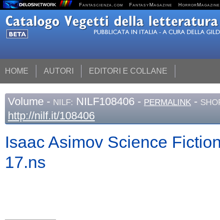
Fantascienza.com
FantasyMagazine
HorrorMagazine
HOME
AUTORI
EDITORI E COLLANE
Volume
-
NILF108406 -
-
NILF:
PERMALINK
SHO
http://nilf.it/108406
Isaac Asimov Science Fictio
17.ns