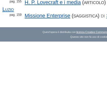
H. P. Lovecraft e i media
(
pag. 155
ARTICOLO
Luzio
Missione Enterprise
(
)
pag. 159
SAGGISTICA
DI
Quest'opera è distribuita con
licenza Creative Commons A
Questo sito non fa uso di cookie 