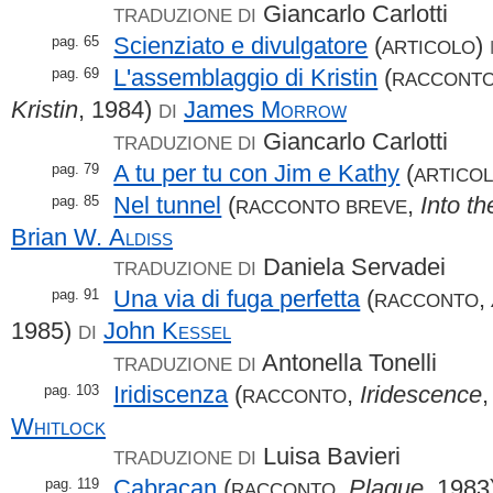
Giancarlo Carlotti
TRADUZIONE DI
Scienziato e divulgatore
(
)
pag. 65
ARTICOLO
L'assemblaggio di Kristin
(
pag. 69
RACCONT
Kristin
, 1984)
James
Morrow
DI
Giancarlo Carlotti
TRADUZIONE DI
A tu per tu con Jim e Kathy
(
pag. 79
ARTICO
Nel tunnel
(
,
Into th
pag. 85
RACCONTO BREVE
Brian W.
Aldiss
Daniela Servadei
TRADUZIONE DI
Una via di fuga perfetta
(
,
pag. 91
RACCONTO
1985)
John
Kessel
DI
Antonella Tonelli
TRADUZIONE DI
Iridiscenza
(
,
Iridescence
pag. 103
RACCONTO
Whitlock
Luisa Bavieri
TRADUZIONE DI
Cabracan
(
,
Plague
, 1983
pag. 119
RACCONTO