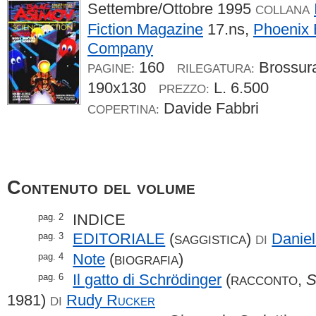
Settembre/Ottobre 1995
COLLANA
Fiction Magazine
17.ns,
Phoenix 
Company
160
Brossu
PAGINE:
RILEGATURA:
190x130
L. 6.500
PREZZO:
Davide Fabbri
COPERTINA:
Contenuto del volume
INDICE
pag. 2
EDITORIALE
(
)
Danie
pag. 3
SAGGISTICA
DI
Note
(
)
pag. 4
BIOGRAFIA
Il gatto di Schrödinger
(
,
S
pag. 6
RACCONTO
1981)
Rudy
Rucker
DI