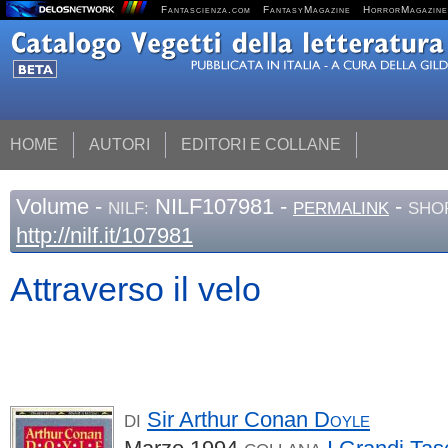
Fantascienza.com
FantasyMagazine
HorrorMagazine
HOME
AUTORI
EDITORI E COLLANE
Volume
-
NILF107981 -
-
NILF:
PERMALINK
SHO
http://nilf.it/107981
Attraverso il velo
Sir Arthur Conan
Doyle
DI