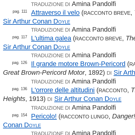
Amina Pandolfi
TRADUZIONE DI
Attraverso il velo
(
,
pag. 111
RACCONTO BREVE
Sir Arthur Conan
Doyle
Amina Pandolfi
TRADUZIONE DI
L'ultima galea
(
,
The
pag. 117
RACCONTO BREVE
Sir Arthur Conan
Doyle
Amina Pandolfi
TRADUZIONE DI
Il grande motore Brown-Pericord
(
pag. 126
R
Great Brown-Pericord Motor
, 1892)
Sir Ar
DI
Amina Pandolfi
TRADUZIONE DI
L'orrore delle altitudini
(
,
T
pag. 136
RACCONTO
Heights
, 1913)
Sir Arthur Conan
Doyle
DI
Amina Pandolfi
TRADUZIONE DI
Pericolo!
(
,
Danger
pag. 154
RACCONTO LUNGO
Conan
Doyle
Amina Pandolfi
TRADUZIONE DI