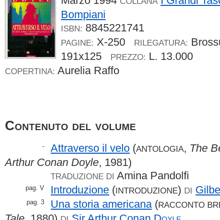
Marzo 1994
I Grandi Tas
COLLANA
Bompiani
8845221741
ISBN:
X-250
Bros
PAGINE:
RILEGATURA:
191x125
L. 13.000
PREZZO:
Aurelia Raffo
COPERTINA:
Contenuto del volume
Attraverso il velo
(
,
The Be
-
ANTOLOGIA
Arthur Conan Doyle
, 1981)
Amina Pandolfi
TRADUZIONE DI
Introduzione
(
)
Gilb
pag. V
INTRODUZIONE
DI
Una storia americana
(
pag. 3
RACCONTO BR
Tale
, 1880)
Sir Arthur Conan
Doyle
DI