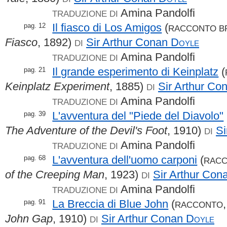
Amina Pandolfi
TRADUZIONE DI
Il fiasco di Los Amigos
(
pag. 12
RACCONTO B
Fiasco
, 1892)
Sir Arthur Conan
Doyle
DI
Amina Pandolfi
TRADUZIONE DI
Il grande esperimento di Keinplatz
(
pag. 21
Keinplatz Experiment
, 1885)
Sir Arthur Co
DI
Amina Pandolfi
TRADUZIONE DI
L'avventura del "Piede del Diavolo"
pag. 39
The Adventure of the Devil's Foot
, 1910)
Si
DI
Amina Pandolfi
TRADUZIONE DI
L'avventura dell'uomo carponi
(
pag. 68
RAC
of the Creeping Man
, 1923)
Sir Arthur Co
DI
Amina Pandolfi
TRADUZIONE DI
La Breccia di Blue John
(
pag. 91
RACCONTO
John Gap
, 1910)
Sir Arthur Conan
Doyle
DI