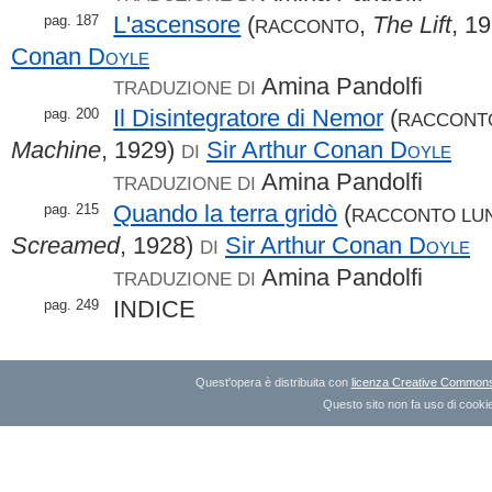
L'ascensore
(
,
The Lift
, 1
pag. 187
RACCONTO
Conan
Doyle
Amina Pandolfi
TRADUZIONE DI
Il Disintegratore di Nemor
(
pag. 200
RACCONT
Machine
, 1929)
Sir Arthur Conan
Doyle
DI
Amina Pandolfi
TRADUZIONE DI
Quando la terra gridò
(
pag. 215
RACCONTO LU
Screamed
, 1928)
Sir Arthur Conan
Doyle
DI
Amina Pandolfi
TRADUZIONE DI
INDICE
pag. 249
Quest'opera è distribuita con
licenza Creative Commons A
Questo sito non fa uso di cookie 