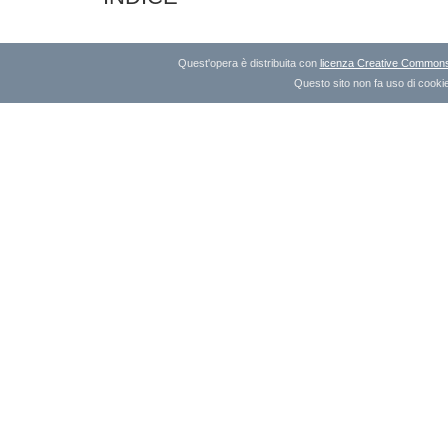
Quest'opera è distribuita con
licenza Creative Commons A
Questo sito non fa uso di cookie 