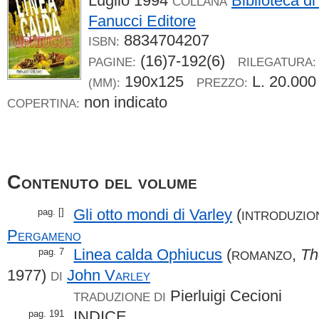
Luglio 1994
Biblioteca d
COLLANA
Fanucci Editore
8834704207
ISBN:
(16)7-192(6)
PAGINE:
RILEGATURA:
190x125
L. 20.00
(MM):
PREZZO:
non indicato
COPERTINA:
Contenuto del volume
Gli otto mondi di Varley
(
pag. []
INTRODUZIO
Pergameno
Linea calda Ophiucus
(
,
Th
pag. 7
ROMANZO
1977)
John
Varley
DI
Pierluigi Cecioni
TRADUZIONE DI
INDICE
pag. 191