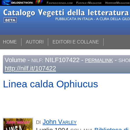
Fantascienza.com
FantasyMagazine
HorrorMagazine
HOME
AUTORI
EDITORI E COLLANE
Volume
-
NILF107422 -
-
NILF:
PERMALINK
SHO
http://nilf.it/107422
Linea calda Ophiucus
John
Varley
DI