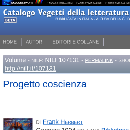
Fantascienza.com
FantasyMagazine
HorrorMagazine
HOME
AUTORI
EDITORI E COLLANE
Volume
-
NILF107131 -
-
NILF:
PERMALINK
SHO
http://nilf.it/107131
Progetto coscienza
Frank
Herbert
DI