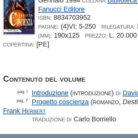
Gennaio 1994
Biblioteca
COLLANA
Fanucci Editore
8834703952
ISBN:
(4)VI; 5-250
PAGINE:
RILEGATURA:
190x125
L. 20.00
(MM):
PREZZO:
[PE]
COPERTINA:
Contenuto del volume
Introduzione
(
)
Davi
pag. I
INTRODUZIONE
DI
Progetto coscienza
(
,
Desti
pag. 7
ROMANZO
Frank
Herbert
Carlo Borriello
TRADUZIONE DI