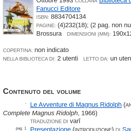
Ottobre 1993
Biblioteca 
COLLANA
Fanucci Editore
8834704134
ISBN:
(4)232(18); (2 pag. non 
PAGINE:
Brossura
190x
DIMENSIONI (MM):
non indicato
COPERTINA:
2 utenti
un ute
NELLA BIBLIOTECA DI:
LETTO DA:
Contenuto del volume
Le Avventure di Magnus Ridolph
(
-
A
Complete Magnus Ridolph
, 1966)
varî
TRADUZIONE DI
Presentazione
(
)
Sa
pag. 1
INTRODUZIONE
DI