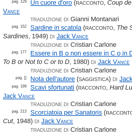
Un cuore d'oro
(
,
Coup de
pag. 129
RACCONTO
Vance
Gianni Montanari
TRADUZIONE DI
Sardine in scatola
(
,
The 
pag. 152
RACCONTO
Sardines
, 1949)
Jack
Vance
DI
Cristian Carlone
TRADUZIONE DI
Essere in B o non essere in C o in 
pag. 177
To B or Not to C or to D
, 1980)
Jack
Vance
DI
Cristian Carlone
TRADUZIONE DI
Nota dell'autore
(
)
Jac
pag. []
SAGGISTICA
DI
Scavi sfortunati
(
,
Hard Lu
pag. 199
RACCONTO
Jack
Vance
Cristian Carlone
TRADUZIONE DI
Scorciatoia per Sanatoris
(
pag. 213
RACCONT
Cut
, 1948)
Jack
Vance
DI
Cristian Carlone
TRADUZIONE DI