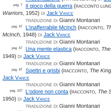
Il gioco della guerra
(
pag. 7
RACCONTO LUN
Warriors
, 1952)
Jack
Vance
DI
Gianni Montanari
TRADUZIONE DI
L'inafferrabile McInch
(
,
T
pag. 47
RACCONTO
McInch
, 1948)
Jack
Vance
DI
Gianni Montanari
TRADUZIONE DI
Una mente elastica
(
,
The
pag. 67
RACCONTO
1949)
Jack
Vance
DI
Gianni Montanari
TRADUZIONE DI
Spettri e grisbi
(
,
The King
pag. 87
RACCONTO
Jack
Vance
Gianni Montanari
TRADUZIONE DI
L'odore non conta
(
,
The S
pag. 107
RACCONTO
1950)
Jack
Vance
DI
Gianni Montanari
TRADUZIONE DI