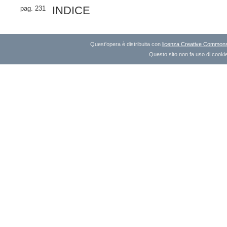
INDICE
pag. 231
Quest'opera è distribuita con
licenza Creative Commons A
Questo sito non fa uso di cookie 