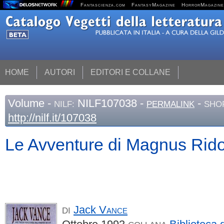
Fantascienza.com
FantasyMagazine
HorrorMagazine
HOME
AUTORI
EDITORI E COLLANE
Volume
-
NILF107038 -
-
NILF:
PERMALINK
SHO
http://nilf.it/107038
Le Avventure di Magnus Rid
Jack
Vance
DI