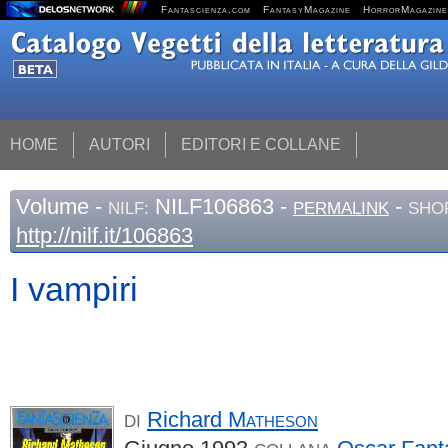
Fantascienza.com
FantasyMagazine
HorrorMagazine
HOME
AUTORI
EDITORI E COLLANE
Volume
-
NILF106863 -
-
NILF:
PERMALINK
SHO
http://nilf.it/106863
I vampiri
Richard
Matheson
DI