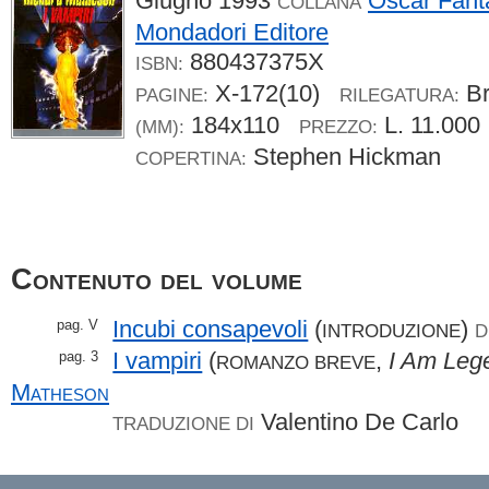
Giugno 1993
Oscar Fant
COLLANA
Mondadori Editore
880437375X
ISBN:
X-172(10)
B
PAGINE:
RILEGATURA:
184x110
L. 11.00
(MM):
PREZZO:
Stephen Hickman
COPERTINA:
Contenuto del volume
Incubi consapevoli
(
)
pag. V
INTRODUZIONE
D
I vampiri
(
,
I Am Leg
pag. 3
ROMANZO BREVE
Matheson
Valentino De Carlo
TRADUZIONE DI