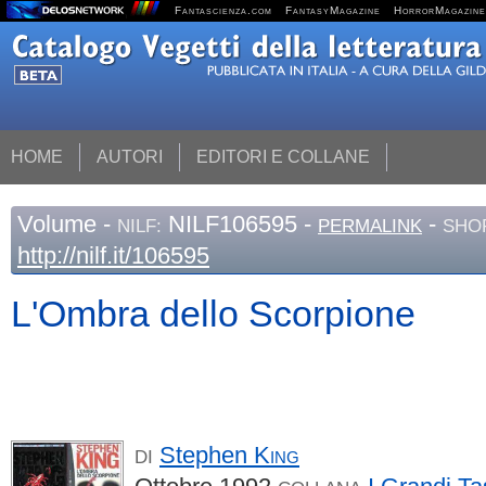
Fantascienza.com
FantasyMagazine
HorrorMagazine
HOME
AUTORI
EDITORI E COLLANE
Volume
-
NILF106595 -
-
NILF:
PERMALINK
SHO
http://nilf.it/106595
L'Ombra dello Scorpione
Stephen
King
DI