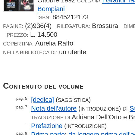
Ottobre 1992
I Grandi Ta
COLLANA
Bompiani
8845212173
ISBN:
(2)936(4)
Brossura
PAGINE:
RILEGATURA:
DIME
L. 14.500
PREZZO:
Aurelia Raffo
COPERTINA:
un utente
NELLA BIBLIOTECA DI:
Contenuto del volume
[dedica]
(
)
pag. 5
SAGGISTICA
Nota dell'autore
(
)
S
pag. 7
INTRODUZIONE
DI
Adriana Dell'Orto e 
TRADUZIONE DI
Prefazione
(
)
-
INTRODUZIONE
Prima parte: da leggere prima dell'a
pag. 9