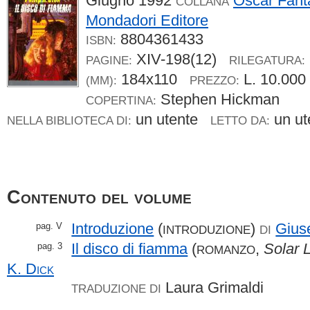
Giugno 1992
Oscar Fant
COLLANA
Mondadori Editore
8804361433
ISBN:
XIV-198(12)
PAGINE:
RILEGATURA:
184x110
L. 10.00
(MM):
PREZZO:
Stephen Hickman
COPERTINA:
un utente
un u
NELLA BIBLIOTECA DI:
LETTO DA:
Contenuto del volume
Introduzione
(
)
Gius
pag. V
INTRODUZIONE
DI
Il disco di fiamma
(
,
Solar L
pag. 3
ROMANZO
K.
Dick
Laura Grimaldi
TRADUZIONE DI