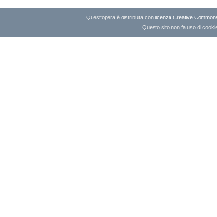
Quest'opera è distribuita con
licenza Creative Commons A
Questo sito non fa uso di cookie 