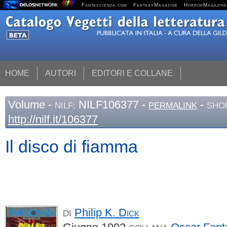
Fantascienza.com
FantasyMagazine
HorrorMagazine
HOME
AUTORI
EDITORI E COLLANE
Volume
-
NILF106377 -
-
NILF:
PERMALINK
SHO
http://nilf.it/106377
Il disco di fiamma
Philip K.
Dick
DI