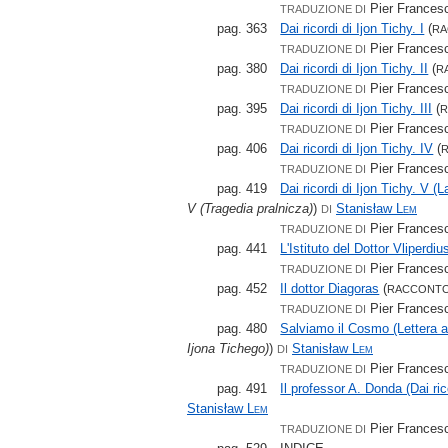
Pier Francesc
TRADUZIONE DI
pag. 363
Dai ricordi di Ijon Tichy. I
(
R
Pier Francesc
TRADUZIONE DI
pag. 380
Dai ricordi di Ijon Tichy. II
(
R
Pier Francesc
TRADUZIONE DI
pag. 395
Dai ricordi di Ijon Tichy. III
(
Pier Francesc
TRADUZIONE DI
pag. 406
Dai ricordi di Ijon Tichy. IV
(
Pier Francesc
TRADUZIONE DI
pag. 419
Dai ricordi di Ijon Tichy. V (L
V (Tragedia pralnicza)
)
Stanisław
Lem
DI
Pier Francesc
TRADUZIONE DI
pag. 441
L'Istituto del Dottor Vliperdiu
Pier Francesc
TRADUZIONE DI
pag. 452
Il dottor Diagoras
(
RACCONT
Pier Francesc
TRADUZIONE DI
pag. 480
Salviamo il Cosmo (Lettera ap
Ijona Tichego)
)
Stanisław
Lem
DI
Pier Francesc
TRADUZIONE DI
pag. 491
Il professor A. Donda (Dai ric
Stanisław
Lem
Pier Francesc
TRADUZIONE DI