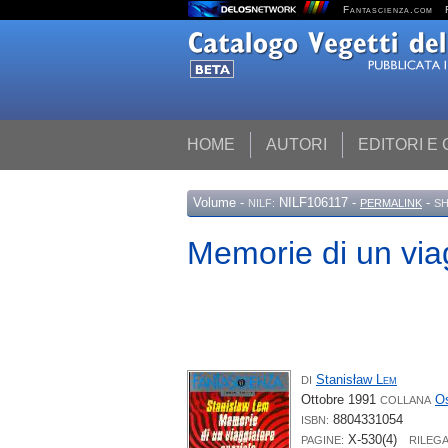
Fantascienza.com
HOME
AUTORI
EDITORI E
Volume
-
NILF106117 -
-
NILF:
PERMALINK
SH
Memorie di un via
Stanisław
Lem
DI
Ottobre 1991
Os
COLLANA
8804331054
ISBN:
X-530(4)
PAGINE:
RILEG