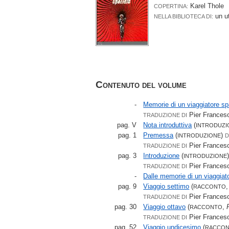
Karel Thole
COPERTINA:
un u
NELLA BIBLIOTECA DI:
Contenuto del volume
-
Memorie di un viaggiatore sp
Pier Francesc
TRADUZIONE DI
pag. V
Nota introduttiva
(
INTRODUZI
pag. 1
Premessa
(
)
INTRODUZIONE
D
Pier Francesc
TRADUZIONE DI
pag. 3
Introduzione
(
INTRODUZIONE
Pier Francesc
TRADUZIONE DI
-
Dalle memorie di un viaggiato
pag. 9
Viaggio settimo
(
RACCONTO
Pier Francesc
TRADUZIONE DI
pag. 30
Viaggio ottavo
(
,
RACCONTO
Pier Francesc
TRADUZIONE DI
pag. 52
Viaggio undicesimo
(
RACCON