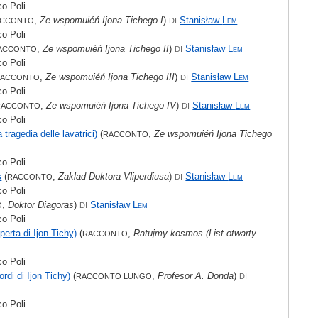
o Poli
,
Ze wspomuiéń Ijona Tichego I
)
Stanisław
Lem
ACCONTO
DI
o Poli
,
Ze wspomuiéń Ijona Tichego II
)
Stanisław
Lem
ACCONTO
DI
o Poli
,
Ze wspomuiéń Ijona Tichego III
)
Stanisław
Lem
RACCONTO
DI
o Poli
,
Ze wspomuiéń Ijona Tichego IV
)
Stanisław
Lem
RACCONTO
DI
o Poli
a tragedia delle lavatrici)
(
,
Ze wspomuiéń Ijona Tichego
RACCONTO
o Poli
s
(
,
Zaklad Doktora Vliperdiusa
)
Stanisław
Lem
RACCONTO
DI
o Poli
,
Doktor Diagoras
)
Stanisław
Lem
O
DI
o Poli
erta di Ijon Tichy)
(
,
Ratujmy kosmos (List otwarty
RACCONTO
o Poli
ordi di Ijon Tichy)
(
,
Profesor A. Donda
)
RACCONTO LUNGO
DI
o Poli