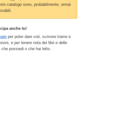
sto catalogo sono, probabilmente, ormai
ovabili.
ecipa anche tu!
ogin
per poter dare voti, scrivere trame e
sioni, e per tenere nota dei libri e delle
 che possiedi o che hai letto.