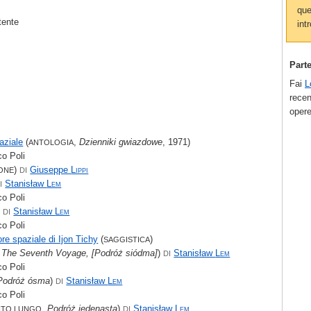
que
tente
intr
Part
Fai
L
recen
opere
aziale
(
,
Dzienniki gwiazdowe
, 1971)
ANTOLOGIA
o Poli
)
Giuseppe
Lippi
ONE
DI
Stanisław
Lem
I
o Poli
)
Stanisław
Lem
DI
o Poli
re spaziale di Ijon Tichy
(
)
SAGGISTICA
,
The Seventh Voyage, [Podróż siódma]
)
Stanisław
Lem
DI
o Poli
Podróż ósma
)
Stanisław
Lem
DI
o Poli
,
Podróż jedenasta
)
Stanisław
Lem
TO LUNGO
DI