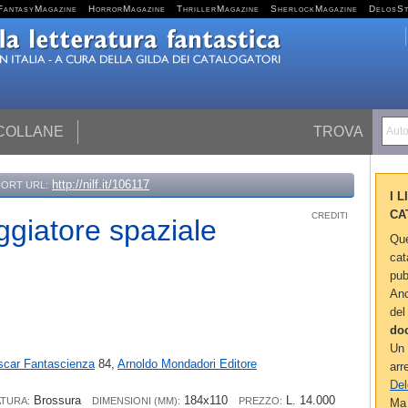
FantasyMagazine
HorrorMagazine
ThrillerMagazine
SherlockMagazine
DelosS
 COLLANE
TROVA
Autor
http://nilf.it/106117
ORT URL:
I 
CA
CREDITI
ggiatore spaziale
Que
cat
pub
Anc
del
do
Un 
car Fantascienza
84,
Arnoldo Mondadori Editore
arr
Del
Brossura
184x110
L. 14.000
ATURA:
DIMENSIONI (MM):
PREZZO:
Ma 