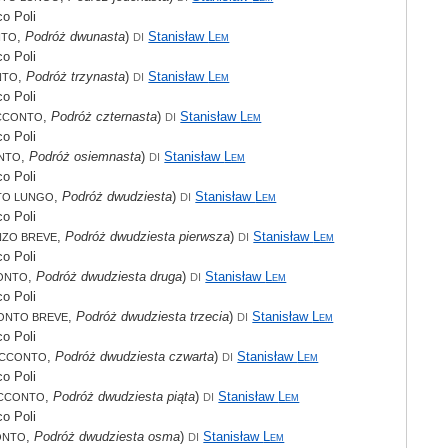
o Poli
,
Podróż dwunasta
)
Stanisław
Lem
NTO
DI
o Poli
,
Podróż trzynasta
)
Stanisław
Lem
NTO
DI
o Poli
,
Podróż czternasta
)
Stanisław
Lem
CCONTO
DI
o Poli
,
Podróż osiemnasta
)
Stanisław
Lem
NTO
DI
o Poli
,
Podróż dwudziesta
)
Stanisław
Lem
TO LUNGO
DI
o Poli
,
Podróż dwudziesta pierwsza
)
Stanisław
Lem
ZO BREVE
DI
o Poli
,
Podróż dwudziesta druga
)
Stanisław
Lem
ONTO
DI
o Poli
,
Podróż dwudziesta trzecia
)
Stanisław
Lem
ONTO BREVE
DI
o Poli
,
Podróż dwudziesta czwarta
)
Stanisław
Lem
CCONTO
DI
o Poli
,
Podróż dwudziesta piąta
)
Stanisław
Lem
CCONTO
DI
o Poli
,
Podróż dwudziesta osma
)
Stanisław
Lem
ONTO
DI