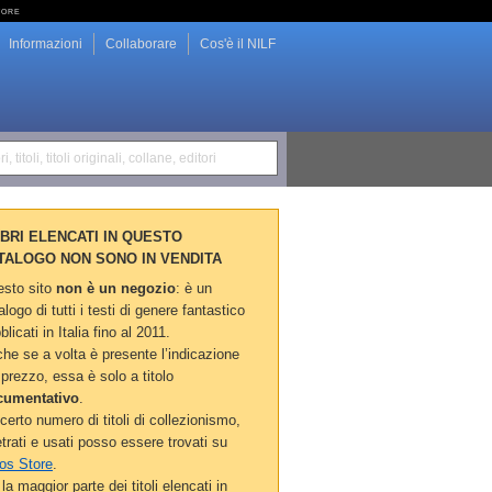
tore
Informazioni
Collaborare
Cos'è il NILF
i, titoli, titoli originali, collane, editori
LIBRI ELENCATI IN QUESTO
TALOGO NON SONO IN VENDITA
sto sito
non è un negozio
: è un
alogo di tutti i testi di genere fantastico
blicati in Italia fino al 2011.
he se a volta è presente l’indicazione
 prezzo, essa è solo a titolo
cumentativo
.
certo numero di titoli di collezionismo,
etrati e usati posso essere trovati su
os Store
.
la maggior parte dei titoli elencati in