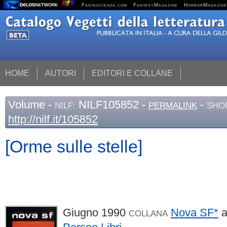
Fantascienza.com
FantasyMagazine
HorrorMagazine
HOME
AUTORI
EDITORI E COLLANE
Volume
-
NILF105852 -
-
NILF:
PERMALINK
SHO
http://nilf.it/105852
[Orme sulle stelle]
Giugno 1990
Nova SF*
a
COLLANA