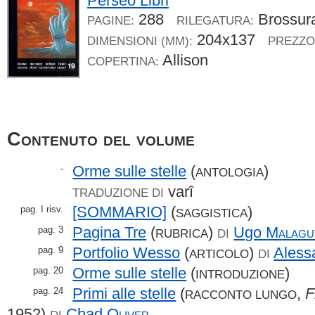
Perseo Libri
288
Brossur
PAGINE:
RILEGATURA:
204x137
DIMENSIONI (MM):
PREZZO
Allison
COPERTINA:
Contenuto del volume
Orme sulle stelle
(
)
-
ANTOLOGIA
varî
TRADUZIONE DI
[SOMMARIO]
(
)
pag. I risv.
SAGGISTICA
Pagina Tre
(
)
Ugo
Malagu
pag. 3
RUBRICA
DI
Portfolio Wesso
(
)
Aless
pag. 9
ARTICOLO
DI
Orme sulle stelle
(
)
pag. 20
INTRODUZIONE
Primi alle stelle
(
,
F
pag. 24
RACCONTO LUNGO
1952)
Chad
Oliver
DI