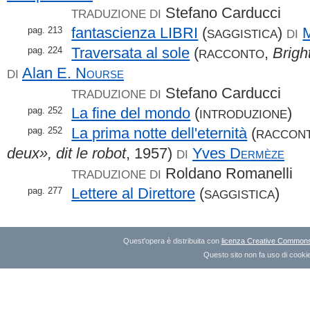
Stefano Carducci
TRADUZIONE DI
fantascienza LIBRI
(
)
pag. 213
SAGGISTICA
DI
Traversata al sole
(
,
Brigh
pag. 224
RACCONTO
Alan E.
Nourse
DI
Stefano Carducci
TRADUZIONE DI
La fine del mondo
(
)
pag. 252
INTRODUZIONE
La prima notte dell'eternità
(
pag. 252
RACCON
deux», dit le robot
, 1957)
Yves
Dermèze
DI
Roldano Romanelli
TRADUZIONE DI
Lettere al Direttore
(
)
pag. 277
SAGGISTICA
Quest'opera è distribuita con
licenza Creative Commons A
Questo sito non fa uso di cookie 