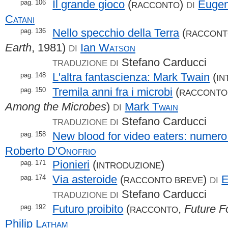
Il grande gioco
(
)
Euge
pag. 106
RACCONTO
DI
Catani
Nello specchio della Terra
(
pag. 136
RACCON
Earth
, 1981)
Ian
Watson
DI
Stefano Carducci
TRADUZIONE DI
L'altra fantascienza: Mark Twain
(
pag. 148
IN
Tremila anni fra i microbi
(
pag. 150
RACCONTO
Among the Microbes
)
Mark
Twain
DI
Stefano Carducci
TRADUZIONE DI
New blood for video eaters: numero
pag. 158
Roberto
D'Onofrio
Pionieri
(
)
pag. 171
INTRODUZIONE
Via asteroide
(
)
pag. 174
RACCONTO BREVE
DI
Stefano Carducci
TRADUZIONE DI
Futuro proibito
(
,
Future F
pag. 192
RACCONTO
Philip
Latham