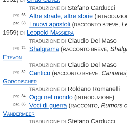
Stefano Carducci
TRADUZIONE DI
Altre strade, altre storie
(
pag. 66
INTRODUZIO
I nuovi apostoli
(
,
L
pag. 68
RACCONTO BREVE
1959)
Leopold
Massiera
DI
Claudio Del Maso
TRADUZIONE DI
Shalgrama
(
,
Shalg
pag. 74
RACCONTO BREVE
Etevon
Claudio Del Maso
TRADUZIONE DI
Cantico
(
,
Cantares
pag. 82
RACCONTO BREVE
Gorodischer
Roldano Romanelli
TRADUZIONE DI
Oggi nel mondo
(
)
pag. 84
INTRODUZIONE
Voci di guerra
(
,
Rumors o
pag. 86
RACCONTO
Vandermeer
Stefano Carducci
TRADUZIONE DI