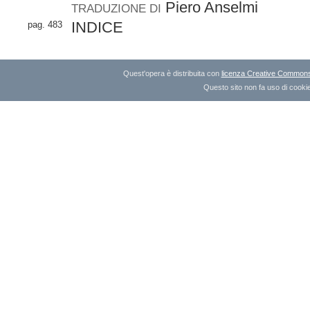
Piero Anselmi
TRADUZIONE DI
INDICE
pag. 483
Quest'opera è distribuita con
licenza Creative Commons A
Questo sito non fa uso di cookie 