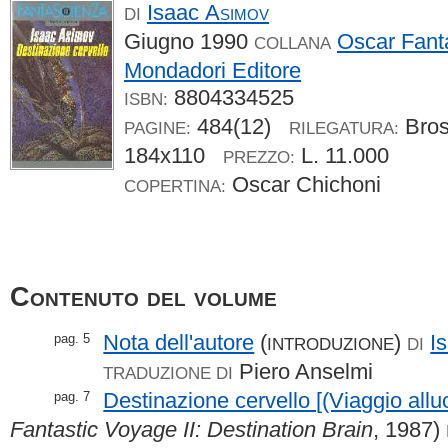
Isaac
Asimov
DI
Giugno 1990
Oscar Fant
COLLANA
Mondadori Editore
8804334525
ISBN:
484(12)
Bro
PAGINE:
RILEGATURA:
184x110
L. 11.000
PREZZO:
Oscar Chichoni
COPERTINA:
Contenuto del volume
Nota dell'autore
(
)
I
pag. 5
INTRODUZIONE
DI
Piero Anselmi
TRADUZIONE DI
Destinazione cervello [(Viaggio alluc
pag. 7
Fantastic Voyage II: Destination Brain
, 1987)