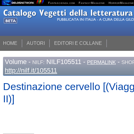
Fantascienza.com
FantasyMagazine
HorrorMagazine
HOME
AUTORI
EDITORI E COLLANE
Volume
-
NILF105511 -
-
NILF:
PERMALINK
SHOR
http://nilf.it/105511
Destinazione cervello [(Viagg
II)]