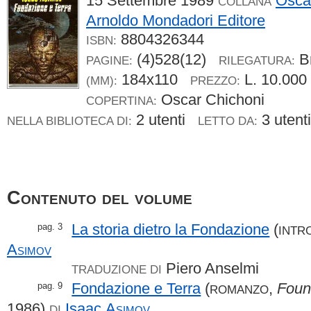
15 Settembre 1989
Osca
COLLANA
Arnoldo Mondadori Editore
8804326344
ISBN:
(4)528(12)
B
PAGINE:
RILEGATURA:
184x110
L. 10.00
(MM):
PREZZO:
Oscar Chichoni
COPERTINA:
2 utenti
3 uten
NELLA BIBLIOTECA DI:
LETTO DA:
Contenuto del volume
La storia dietro la Fondazione
(
pag. 3
INTR
Asimov
Piero Anselmi
TRADUZIONE DI
Fondazione e Terra
(
,
Foun
pag. 9
ROMANZO
1986)
Isaac
Asimov
DI