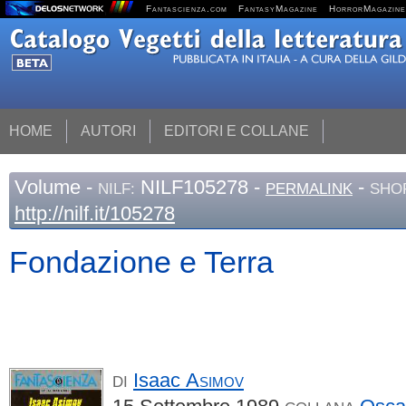
Fantascienza.com
FantasyMagazine
HorrorMagazine
HOME
AUTORI
EDITORI E COLLANE
Volume
-
NILF105278 -
-
NILF:
PERMALINK
SHO
http://nilf.it/105278
Fondazione e Terra
Isaac
Asimov
DI