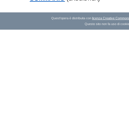
Quest'opera è distribuita con
licenza Creative Commons A
Questo sito non fa uso di cookie 