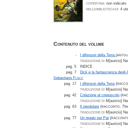
non indicato
COPERTINA:
4 ut
NELLA BIBLIOTECA DI:
Contenuto del volume
-
I difensori della Terra
(
ANTOL
M[aurizio] Na
TRADUZIONE DI
pag. 5
INDICE
pag. 7
Dick e la fantascienza degli
Sebastiano
Fusco
pag. 17
I difensori della Terra
(
RACC
M[aurizio] Na
TRADUZIONE DI
pag. 42
Colazione al crepuscolo
(
RA
M[aurizio] Na
TRADUZIONE DI
pag. 63
Il pendolare
(
,
Th
RACCONTO
M[aurizio] Na
TRADUZIONE DI
pag. 77
Un regalo per Pat
(
RACCONT
M[aurizio] Na
TRADUZIONE DI