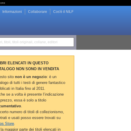
tore
Informazioni
Collaborare
Cos'è il NILF
i, titoli, titoli originali, collane, editori
LIBRI ELENCATI IN QUESTO
TALOGO NON SONO IN VENDITA
sto sito
non è un negozio
: è un
alogo di tutti i testi di genere fantastico
blicati in Italia fino al 2011.
he se a volta è presente l’indicazione
 prezzo, essa è solo a titolo
cumentativo
.
certo numero di titoli di collezionismo,
etrati e usati posso essere trovati su
os Store
.
la maggior parte dei titoli elencati in