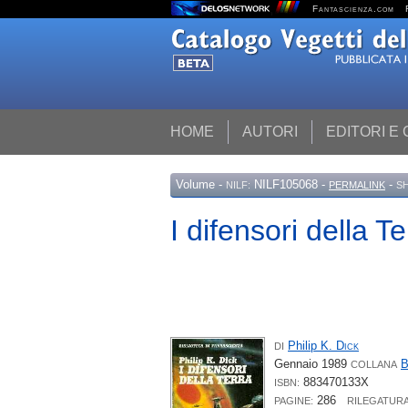
Fantascienza.com
HOME
AUTORI
EDITORI E
Volume
-
NILF105068 -
-
NILF:
PERMALINK
S
I difensori della Te
Philip K.
Dick
DI
Gennaio 1989
B
COLLANA
883470133X
ISBN:
286
PAGINE:
RILEGATURA