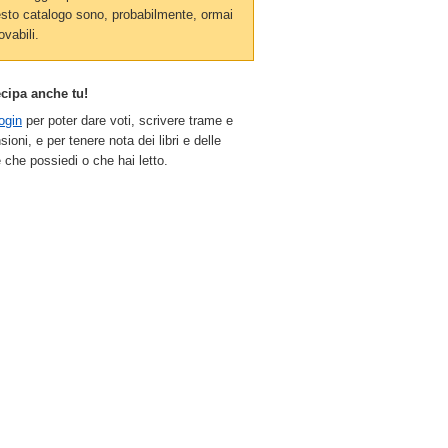
sto catalogo sono, probabilmente, ormai
ovabili.
ecipa anche tu!
ogin
per poter dare voti, scrivere trame e
sioni, e per tenere nota dei libri e delle
 che possiedi o che hai letto.