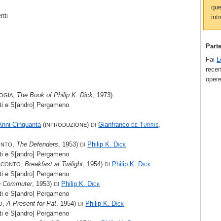
que
enti
intr
Part
Fai
L
recen
opere
,
The Book of Philip K. Dick
, 1973)
OGIA
ti e S[andro] Pergameno
 Anni Cinquanta
(
)
Gianfranco
de Turris
,
INTRODUZIONE
DI
,
The Defenders
, 1953)
Philip K.
Dick
ONTO
DI
ti e S[andro] Pergameno
,
Breakfast at Twilight
, 1954)
Philip K.
Dick
CCONTO
DI
ti e S[andro] Pergameno
e Commuter
, 1953)
Philip K.
Dick
DI
ti e S[andro] Pergameno
,
A Present for Pat
, 1954)
Philip K.
Dick
O
DI
ti e S[andro] Pergameno