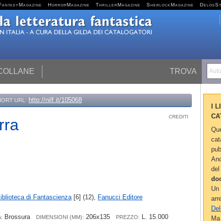
FantasyMagazine
HorrorMagazine
ThrillerMagazine
SherlockMagazine
DelosS
 COLLANE
TROVA
Autor
http://nilf.it/105068
HORT URL:
I 
CA
CREDITI
rra
Que
cat
pub
Anc
del
do
Un 
iblioteca di Fantascienza
[6] (12),
Fanucci Editore
arr
Del
Brossura
206x135
L. 15.000
:
DIMENSIONI (MM):
PREZZO:
Ma 