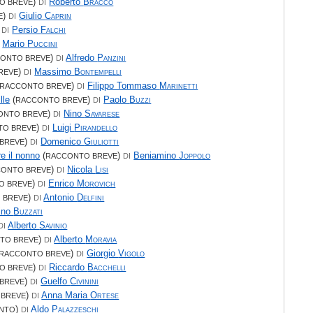
)
Roberto
Bracco
O BREVE
DI
)
Giulio
Caprin
E
DI
)
Persio
Falchi
DI
Mario
Puccini
)
Alfredo
Panzini
ONTO BREVE
DI
)
Massimo
Bontempelli
REVE
DI
)
Filippo Tommaso
Marinetti
RACCONTO BREVE
DI
lle
(
)
Paolo
Buzzi
RACCONTO BREVE
DI
)
Nino
Savarese
ONTO BREVE
DI
)
Luigi
Pirandello
TO BREVE
DI
)
Domenico
Giuliotti
BREVE
DI
e il nonno
(
)
Beniamino
Joppolo
RACCONTO BREVE
DI
)
Nicola
Lisi
ONTO BREVE
DI
)
Enrico
Morovich
O BREVE
DI
)
Antonio
Delfini
 BREVE
DI
ino
Buzzati
Alberto
Savinio
DI
)
Alberto
Moravia
TO BREVE
DI
)
Giorgio
Vigolo
RACCONTO BREVE
DI
)
Riccardo
Bacchelli
O BREVE
DI
)
Guelfo
Civinini
BREVE
DI
)
Anna Maria
Ortese
 BREVE
DI
)
Aldo
Palazzeschi
NTO
DI