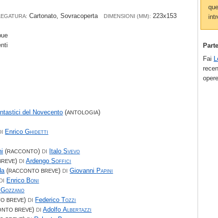
que
Cartonato, Sovracoperta
223x153
intr
LEGATURA:
DIMENSIONI (MM):
bue
enti
Part
Fai
L
recen
opere
antastici del Novecento
(
)
ANTOLOGIA
Enrico
Ghidetti
DI
hi
(
)
Italo
Svevo
RACCONTO
DI
)
Ardengo
Soffici
BREVE
DI
da
(
)
Giovanni
Papini
RACCONTO BREVE
DI
Enrico
Boni
DI
o
Gozzano
)
Federico
Tozzi
O BREVE
DI
)
Adolfo
Albertazzi
ONTO BREVE
DI