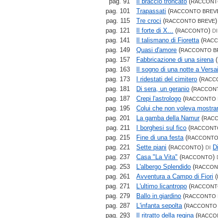
pag. 91
Il braccio troncato
(
RACCONT
pag. 101
Trapassati
(
RACCONTO BREV
pag. 115
Tre croci
(
RACCONTO BREVE
pag. 121
Il forte di X...
(
)
RACCONTO
DI
pag. 141
Il talismano di Fioretta
(
RACC
pag. 149
Quasi d'amore
(
RACCONTO B
pag. 157
Fabbricazione di una sirena
(
pag. 163
Il sogno di una notte a Versai
pag. 173
I ridestati del cimitero
(
RACC
pag. 181
Di sera, un geranio
(
RACCON
pag. 187
Crepi l'astrologo
(
RACCONTO 
pag. 195
Colui che non voleva mostrar
pag. 201
La gamba della Namur
(
RACC
pag. 211
I borghesi sul fico
(
RACCONT
pag. 215
Fine di una festa
(
RACCONTO
pag. 221
Sette piani
(
)
D
RACCONTO
DI
pag. 237
Casa "La Vita"
(
)
RACCONTO
pag. 253
L'albergo Splendido
(
RACCON
pag. 261
Avventura a Campo di Fiori
(
pag. 271
L'ultimo licantropo
(
RACCONT
pag. 279
Ballo in giardino
(
RACCONTO 
pag. 287
L'infanta sepolta
(
RACCONTO
pag. 293
Il ritratto della regina
(
RACCO