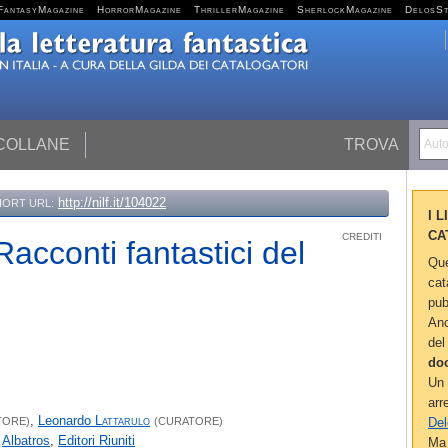
FantasyMagazine
HorrorMagazine
ThrillerMagazine
SherlockMagazine
DelosS
 COLLANE
TROVA
Autor
http://nilf.it/104022
HORT URL:
I 
CA
CREDITI
Racconti fantastici del
Que
cat
pub
Anc
del
do
Un 
arr
,
Leonardo
Lattarulo
Del
TORE)
(CURATORE)
Albatros
,
Editori Riuniti
Ma 