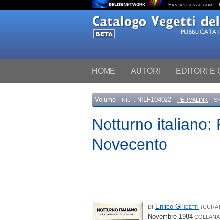
Fantascienza.com
HOME
AUTORI
EDITORI E
Volume
-
NILF104022 -
-
NILF:
PERMALINK
S
Notturno italiano: 
Novecento
Enrico
Ghidetti
DI
(CURA
Novembre 1984
COLLANA