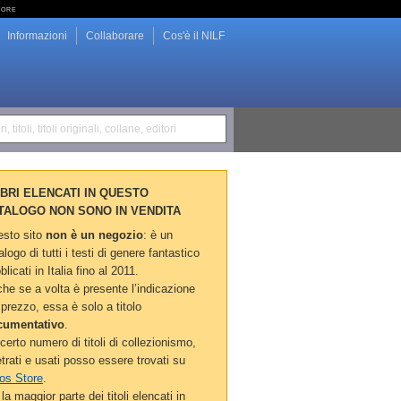
tore
Informazioni
Collaborare
Cos'è il NILF
i, titoli, titoli originali, collane, editori
LIBRI ELENCATI IN QUESTO
TALOGO NON SONO IN VENDITA
sto sito
non è un negozio
: è un
alogo di tutti i testi di genere fantastico
blicati in Italia fino al 2011.
he se a volta è presente l’indicazione
 prezzo, essa è solo a titolo
cumentativo
.
certo numero di titoli di collezionismo,
etrati e usati posso essere trovati su
os Store
.
la maggior parte dei titoli elencati in