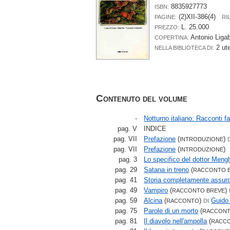
8835927773
ISBN:
(2)XII-386(4)
PAGINE:
RI
L. 25.000
PREZZO:
Antonio Liga
COPERTINA:
2 ut
NELLA BIBLIOTECA DI:
Contenuto del volume
-
Notturno italiano: Racconti f
pag. V
INDICE
pag. VII
Prefazione
(
)
INTRODUZIONE
pag. VII
Prefazione
(
)
INTRODUZIONE
pag. 3
Lo specifico del dottor Meng
pag. 29
Satana in treno
(
RACCONTO 
pag. 41
Storia completamente assur
pag. 49
Vampiro
(
)
RACCONTO BREVE
pag. 59
Alcina
(
)
Guid
RACCONTO
DI
pag. 75
Parole di un morto
(
RACCONT
pag. 81
Il diavolo nell'ampolla
(
RACC