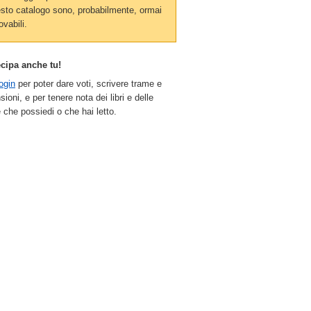
sto catalogo sono, probabilmente, ormai
ovabili.
ecipa anche tu!
ogin
per poter dare voti, scrivere trame e
sioni, e per tenere nota dei libri e delle
 che possiedi o che hai letto.