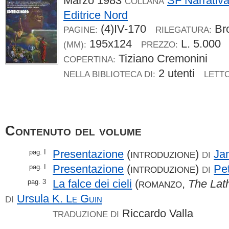
Marzo 1983
SF Narrativa
COLLANA
Editrice Nord
(4)IV-170
Br
PAGINE:
RILEGATURA:
195x124
L. 5.000
(MM):
PREZZO:
Tiziano Cremonini
COPERTINA:
2 utenti
NELLA BIBLIOTECA DI:
LETTO
Contenuto del volume
Presentazione
(
)
Ja
pag. I
INTRODUZIONE
DI
Presentazione
(
)
Pe
pag. I
INTRODUZIONE
DI
La falce dei cieli
(
,
The Lat
pag. 3
ROMANZO
Ursula K.
Le Guin
DI
Riccardo Valla
TRADUZIONE DI