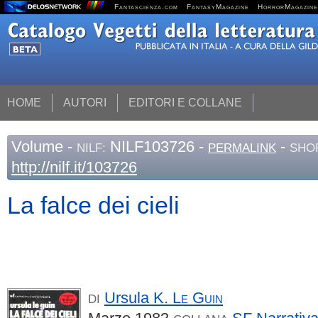
Fantascienza.com
FantasyMagazine
HorrorMagazine
HOME
AUTORI
EDITORI E COLLANE
Volume
-
NILF103726 -
-
NILF:
PERMALINK
SHO
http://nilf.it/103726
La falce dei cieli
Ursula K.
Le Guin
DI