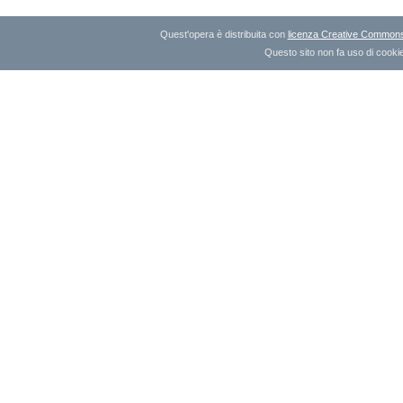
Quest'opera è distribuita con
licenza Creative Commons A
Questo sito non fa uso di cookie 