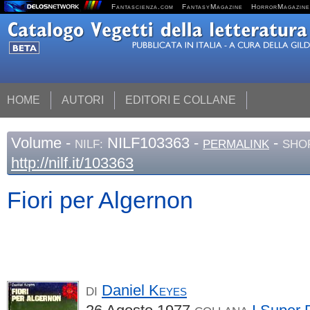
Fantascienza.com
FantasyMagazine
HorrorMagazine
HOME
AUTORI
EDITORI E COLLANE
Volume
-
NILF103363 -
-
NILF:
PERMALINK
SHO
http://nilf.it/103363
Fiori per Algernon
Daniel
Keyes
DI