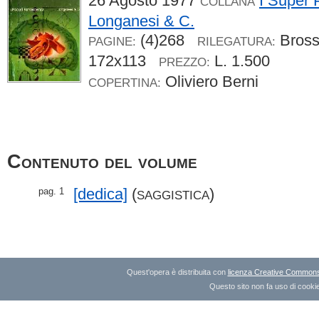
26 Agosto 1977
I Super 
COLLANA
Longanesi & C.
(4)268
Bros
PAGINE:
RILEGATURA:
172x113
L. 1.500
PREZZO:
Oliviero Berni
COPERTINA:
Contenuto del volume
[dedica]
(
)
pag. 1
SAGGISTICA
Quest'opera è distribuita con
licenza Creative Commons A
Questo sito non fa uso di cookie 