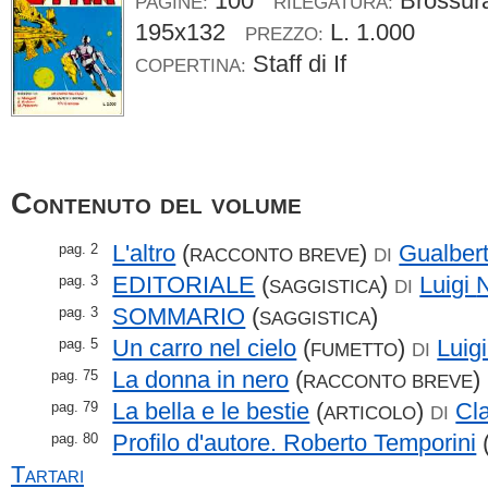
100
Brossu
PAGINE:
RILEGATURA:
195x132
L. 1.000
PREZZO:
Staff di If
COPERTINA:
Contenuto del volume
L'altro
(
)
Gualber
pag. 2
RACCONTO BREVE
DI
EDITORIALE
(
)
Luigi
N
pag. 3
SAGGISTICA
DI
SOMMARIO
(
)
pag. 3
SAGGISTICA
Un carro nel cielo
(
)
Luig
pag. 5
FUMETTO
DI
La donna in nero
(
)
pag. 75
RACCONTO BREVE
La bella e le bestie
(
)
Cl
pag. 79
ARTICOLO
DI
Profilo d'autore. Roberto Temporini
pag. 80
Tartari