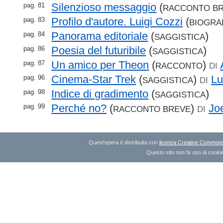
Silenzioso messaggio
(
pag. 81
RACCONTO B
Profilo d'autore. Luigi Cozzi
(
pag. 83
BIOGRA
Panorama editoriale
(
)
pag. 84
SAGGISTICA
Poesia del futuribile
(
)
pag. 86
SAGGISTICA
Un amico per Theon
(
)
pag. 87
RACCONTO
DI
Cinema-Star Trek
(
)
Lu
pag. 96
SAGGISTICA
DI
Indice di gradimento
(
)
pag. 98
SAGGISTICA
Perché no?
(
)
Jo
pag. 99
RACCONTO BREVE
DI
Quest'opera è distribuita con
licenza Creative Commons A
Questo sito non fa uso di cookie 