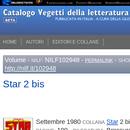
Fantascienza.com
FantasyMagazine
HorrorMagazine
HOME
AUTORI
EDITORI E COLLANE
Volume
-
NILF102948 -
-
NILF:
PERMALINK
SHO
http://nilf.it/102948
Star 2 bis
Settembre 1980
Star
2 b
COLLANA