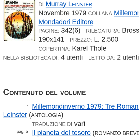
Murray
Leinster
DI
Novembre 1979
Millemo
COLLANA
Mondadori Editore
342(6)
Bros
PAGINE:
RILEGATURA:
190x141
L. 2.500
PREZZO:
Karel Thole
COPERTINA:
4 utenti
2 uten
NELLA BIBLIOTECA DI:
LETTO DA:
Contenuto del volume
Millemondinverno 1979: Tre Romanz
-
Leinster
(
)
ANTOLOGIA
varî
TRADUZIONE DI
Il pianeta del tesoro
(
pag. 5
ROMANZO BREV