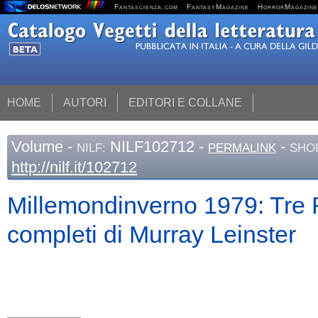
Fantascienza.com
FantasyMagazine
HorrorMagazine
HOME
AUTORI
EDITORI E COLLANE
Volume
-
NILF102712 -
-
NILF:
PERMALINK
SHO
http://nilf.it/102712
Millemondinverno 1979: Tre
completi di Murray Leinster