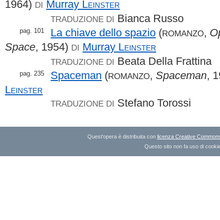
1964)
Murray
Leinster
DI
Bianca Russo
TRADUZIONE DI
La chiave dello spazio
(
,
Op
pag. 101
ROMANZO
Space
, 1954)
Murray
Leinster
DI
Beata Della Frattina
TRADUZIONE DI
Spaceman
(
,
Spaceman
, 
pag. 235
ROMANZO
Leinster
Stefano Torossi
TRADUZIONE DI
Quest'opera è distribuita con
licenza Creative Commons A
Questo sito non fa uso di cookie 