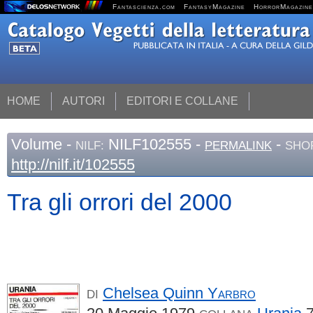
Fantascienza.com
FantasyMagazine
HorrorMagazine
HOME
AUTORI
EDITORI E COLLANE
Volume
-
NILF102555 -
-
NILF:
PERMALINK
SHO
http://nilf.it/102555
Tra gli orrori del 2000
Chelsea Quinn
Yarbro
DI