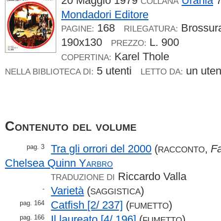
20 Maggio 1979
Urania
7
COLLANA
Mondadori Editore
168
Brossu
PAGINE:
RILEGATURA:
190x130
L. 900
PREZZO:
Karel Thole
COPERTINA:
5 utenti
un ute
NELLA BIBLIOTECA DI:
LETTO DA:
Contenuto del volume
Tra gli orrori del 2000
(
,
F
pag. 3
RACCONTO
Chelsea Quinn
Yarbro
Riccardo Valla
TRADUZIONE DI
Varietà
(
)
-
SAGGISTICA
Catfish [2/ 237]
(
)
pag. 164
FUMETTO
Il laureato [4/ 196]
(
)
pag. 166
FUMETTO