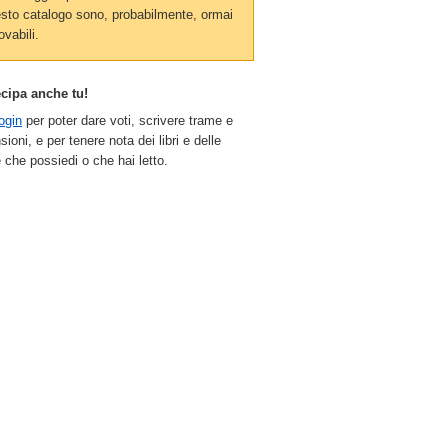
sto catalogo sono, probabilmente, ormai
ovabili.
ecipa anche tu!
ogin
per poter dare voti, scrivere trame e
sioni, e per tenere nota dei libri e delle
 che possiedi o che hai letto.