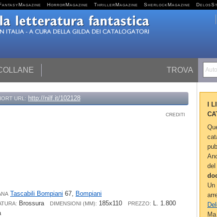
FantasyMagazine
HorrorMagazine
ThrillerMagazine
SherlockMagazine
DelosS
 COLLANE
TROVA
Autor
http://nilf.it/102128
HORT URL:
I 
CA
CREDITI
Que
cat
pub
Anc
del
do
Un 
Tascabili Bompiani
67,
Bompiani
ANA
arr
Brossura
185x110
L. 1.800
ATURA:
DIMENSIONI (MM):
PREZZO:
Del
a
Ma 