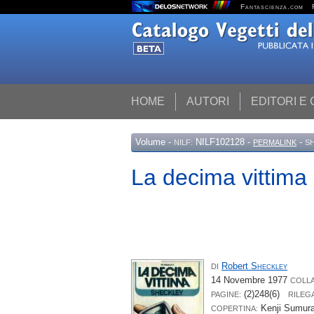
Fantascienza.com
HOME
AUTORI
EDITORI E
Volume
-
NILF102128 -
-
NILF:
PERMALINK
S
La decima vittima
Robert
Sheckley
DI
14 Novembre 1977
COLL
(2)248(6)
PAGINE:
RILEG
Kenji Sumur
COPERTINA: