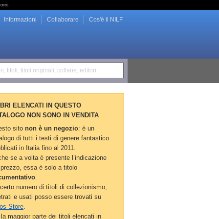
tore
Informazioni
Collaborare
Cos'è il NILF
i, titoli, titoli originali, collane, editori
LIBRI ELENCATI IN QUESTO
TALOGO NON SONO IN VENDITA
sto sito
non è un negozio
: è un
alogo di tutti i testi di genere fantastico
blicati in Italia fino al 2011.
he se a volta è presente l’indicazione
 prezzo, essa è solo a titolo
cumentativo
.
certo numero di titoli di collezionismo,
etrati e usati posso essere trovati su
os Store
.
la maggior parte dei titoli elencati in