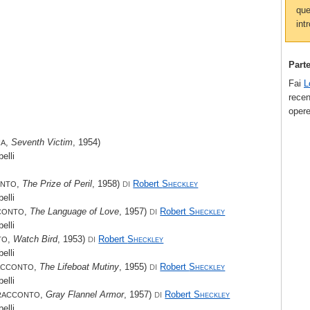
que
intr
Part
Fai
L
recen
opere
,
Seventh Victim
, 1954)
IA
elli
,
The Prize of Peril
, 1958)
Robert
Sheckley
ONTO
DI
elli
,
The Language of Love
, 1957)
Robert
Sheckley
CONTO
DI
elli
,
Watch Bird
, 1953)
Robert
Sheckley
TO
DI
elli
,
The Lifeboat Mutiny
, 1955)
Robert
Sheckley
ACCONTO
DI
elli
,
Gray Flannel Armor
, 1957)
Robert
Sheckley
RACCONTO
DI
elli