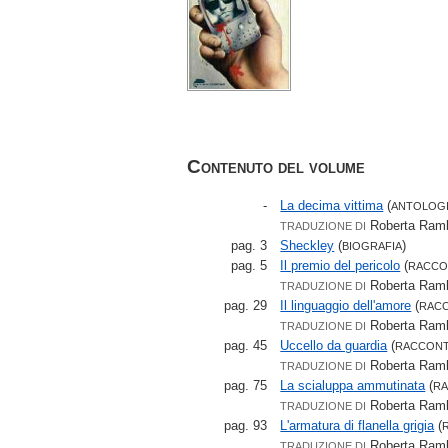
Contenuto del volume
-
La decima vittima
(
ANTOLOG
Roberta Ramb
TRADUZIONE DI
pag. 3
Sheckley
(
)
BIOGRAFIA
pag. 5
Il premio del pericolo
(
RACC
Roberta Ramb
TRADUZIONE DI
pag. 29
Il linguaggio dell'amore
(
RAC
Roberta Ramb
TRADUZIONE DI
pag. 45
Uccello da guardia
(
RACCON
Roberta Ramb
TRADUZIONE DI
pag. 75
La scialuppa ammutinata
(
R
Roberta Ramb
TRADUZIONE DI
pag. 93
L'armatura di flanella grigia
(
Roberta Ramb
TRADUZIONE DI