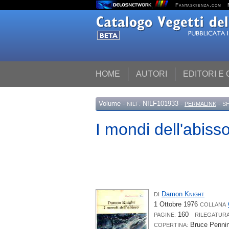
Fantascienza.com
HOME
AUTORI
EDITORI E
Volume
-
NILF101933 -
-
NILF:
PERMALINK
S
I mondi dell'abiss
Damon
Knight
DI
1 Ottobre 1976
COLLANA
160
PAGINE:
RILEGATURA
Bruce Penni
COPERTINA: