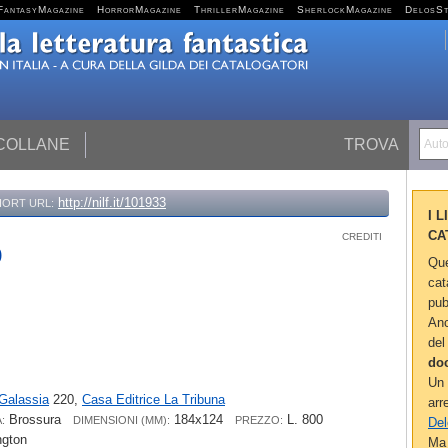
FantasyMagazine
HorrorMagazine
ThrillerMagazine
SherlockMagazine
DelosS
 COLLANE
TROVA
Autor
http://nilf.it/101933
HORT URL:
I 
CA
CREDITI
o
Que
cat
pub
Anc
del
do
Un 
Galassia
220,
Casa Editrice La Tribuna
arr
Brossura
184x124
L. 800
:
DIMENSIONI (MM):
PREZZO:
Del
ngton
Ma 