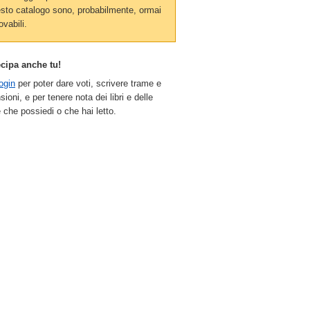
sto catalogo sono, probabilmente, ormai
ovabili.
ecipa anche tu!
ogin
per poter dare voti, scrivere trame e
sioni, e per tenere nota dei libri e delle
 che possiedi o che hai letto.