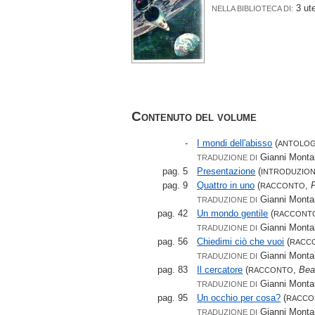
3 ut
NELLA BIBLIOTECA DI:
Contenuto del volume
-
I mondi dell'abisso
(
ANTOLOG
Gianni Monta
TRADUZIONE DI
pag. 5
Presentazione
(
INTRODUZIO
pag. 9
Quattro in uno
(
,
RACCONTO
Gianni Monta
TRADUZIONE DI
pag. 42
Un mondo gentile
(
RACCONT
Gianni Monta
TRADUZIONE DI
pag. 56
Chiedimi ciò che vuoi
(
RACC
Gianni Monta
TRADUZIONE DI
pag. 83
Il cercatore
(
,
Bea
RACCONTO
Gianni Monta
TRADUZIONE DI
pag. 95
Un occhio per cosa?
(
RACCO
Gianni Monta
TRADUZIONE DI