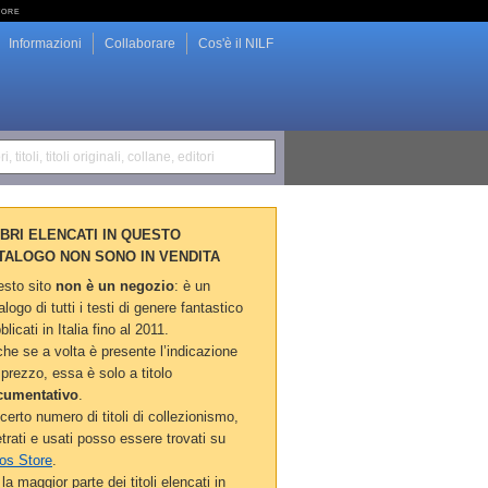
tore
Informazioni
Collaborare
Cos'è il NILF
i, titoli, titoli originali, collane, editori
LIBRI ELENCATI IN QUESTO
TALOGO NON SONO IN VENDITA
sto sito
non è un negozio
: è un
alogo di tutti i testi di genere fantastico
blicati in Italia fino al 2011.
he se a volta è presente l’indicazione
 prezzo, essa è solo a titolo
cumentativo
.
certo numero di titoli di collezionismo,
etrati e usati posso essere trovati su
os Store
.
la maggior parte dei titoli elencati in