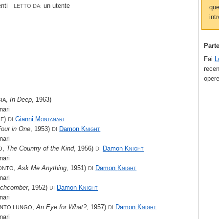
enti
un utente
LETTO DA:
que
intr
Part
Fai
L
recen
opere
,
In Deep
, 1963)
IA
nari
)
Gianni
Montanari
NE
DI
Four in One
, 1953)
Damon
Knight
DI
nari
,
The Country of the Kind
, 1956)
Damon
Knight
O
DI
nari
,
Ask Me Anything
, 1951)
Damon
Knight
ONTO
DI
nari
chcomber
, 1952)
Damon
Knight
DI
nari
,
An Eye for What?
, 1957)
Damon
Knight
NTO LUNGO
DI
nari