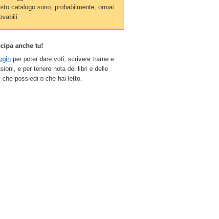
sto catalogo sono, probabilmente, ormai
ovabili.
ecipa anche tu!
ogin
per poter dare voti, scrivere trame e
sioni, e per tenere nota dei libri e delle
 che possiedi o che hai letto.