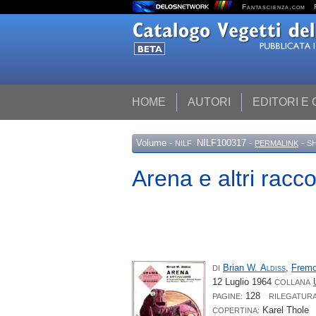
Fantascienza.com
HOME
AUTORI
EDITORI E
Volume
-
NILF100317 -
-
NILF:
PERMALINK
S
Arena e altri racco
Brian W.
Aldiss
,
Frem
DI
12 Luglio 1964
COLLANA
128
PAGINE:
RILEGATURA
Karel Thole
COPERTINA: