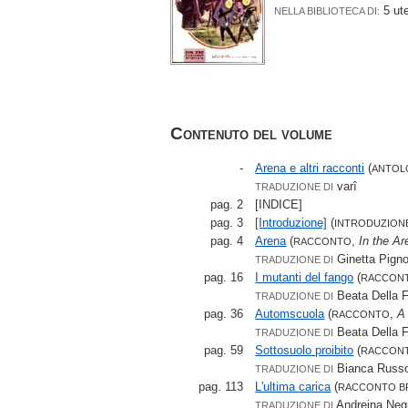
5 ut
NELLA BIBLIOTECA DI:
Contenuto del volume
-
Arena e altri racconti
(
ANTOL
varî
TRADUZIONE DI
pag. 2
[INDICE]
pag. 3
[Introduzione]
(
INTRODUZION
pag. 4
Arena
(
,
In the Ar
RACCONTO
Ginetta Pigno
TRADUZIONE DI
pag. 16
I mutanti del fango
(
RACCON
Beata Della F
TRADUZIONE DI
pag. 36
Automscuola
(
,
A 
RACCONTO
Beata Della F
TRADUZIONE DI
pag. 59
Sottosuolo proibito
(
RACCON
Bianca Russ
TRADUZIONE DI
pag. 113
L'ultima carica
(
RACCONTO B
Andreina Negr
TRADUZIONE DI