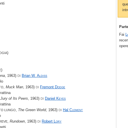
enti
que
intr
Part
Fai
L
recen
opere
)
OGIA
)
E
ena
, 1963)
Brian W.
Aldiss
DI
lo
,
Muck Man
, 1963)
Fremont
Dodge
TO
DI
rattina
Jury of Its Peers
, 1963)
Daniel
Keyes
DI
rattina
,
The Green World
, 1963)
Hal
Clement
TO LUNGO
DI
o
,
Rundown
, 1963)
Robert
Lory
REVE
DI
etti