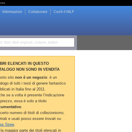
tore
Informazioni
Collaborare
Cos'è il NILF
i, titoli, titoli originali, collane, editori
LIBRI ELENCATI IN QUESTO
TALOGO NON SONO IN VENDITA
sto sito
non è un negozio
: è un
alogo di tutti i testi di genere fantastico
blicati in Italia fino al 2011.
he se a volta è presente l’indicazione
 prezzo, essa è solo a titolo
cumentativo
.
certo numero di titoli di collezionismo,
etrati e usati posso essere trovati su
os Store
.
la maggior parte dei titoli elencati in