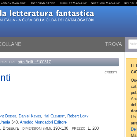
FantasyMagazine
HorrorMagazine
ThrillerMagazine
SherlockMagazine
DelosS
 COLLANE
TROVA
Autor
http://nilf.it/100317
HORT URL:
I 
CA
CREDITI
nti
Que
cat
pub
Anc
del
do
ont
Dodge
,
Daniel
Keyes
,
Hal
Clement
,
Robert
Lory
Un 
Urania
340,
Arnoldo Mondadori Editore
arr
Brossura
190x130
L. 200
:
DIMENSIONI (MM):
PREZZO:
Del
Ma 