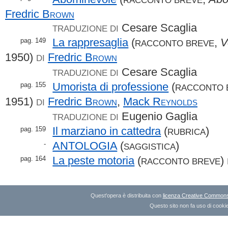
Fredric
Brown
Cesare Scaglia
TRADUZIONE DI
La rappresaglia
(
,
V
pag. 149
RACCONTO BREVE
1950)
Fredric
Brown
DI
Cesare Scaglia
TRADUZIONE DI
Umorista di professione
(
pag. 155
RACCONTO 
1951)
Fredric
Brown
,
Mack
Reynolds
DI
Eugenio Gaglia
TRADUZIONE DI
Il marziano in cattedra
(
)
pag. 159
RUBRICA
ANTOLOGIA
(
)
-
SAGGISTICA
La peste motoria
(
)
pag. 164
RACCONTO BREVE
Quest'opera è distribuita con
licenza Creative Commons A
Questo sito non fa uso di cookie 