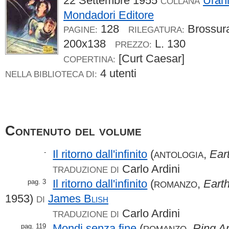
22 Settembre 1955
Uran
COLLANA
Mondadori Editore
128
Brossu
PAGINE:
RILEGATURA:
200x138
L. 130
PREZZO:
[Curt Caesar]
COPERTINA:
4 utenti
NELLA BIBLIOTECA DI:
Contenuto del volume
Il ritorno dall'infinito
(
,
Ear
-
ANTOLOGIA
Carlo Ardini
TRADUZIONE DI
Il ritorno dall'infinito
(
,
Eart
pag. 3
ROMANZO
1953)
James
Blish
DI
Carlo Ardini
TRADUZIONE DI
Mondi senza fine
(
,
Ring A
pag. 119
ROMANZO