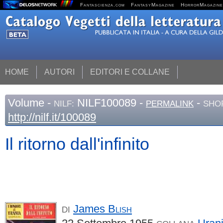
Fantascienza.com
FantasyMagazine
HorrorMagazine
HOME
AUTORI
EDITORI E COLLANE
Volume
-
NILF100089 -
-
NILF:
PERMALINK
SHO
http://nilf.it/100089
Il ritorno dall'infinito
James
Blish
DI