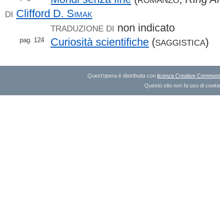
Clifford D.
Simak
DI
non indicato
TRADUZIONE DI
Curiosità scientifiche
(
)
pag. 124
SAGGISTICA
Quest'opera è distribuita con
licenza Creative Commons A
Questo sito non fa uso di cookie 