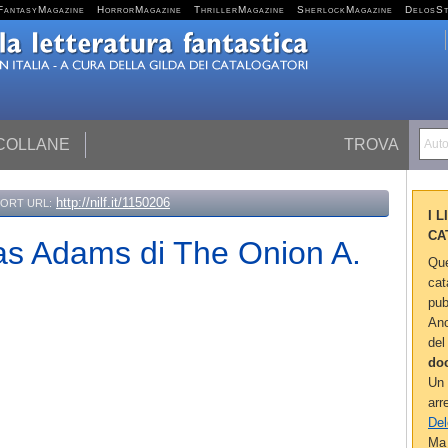
FantasyMagazine
HorrorMagazine
ThrillerMagazine
SherlockMagazine
DelosS
 COLLANE
TROVA
Autor
http://nilf.it/1150206
ORT URL:
I 
CA
las Adams di The Onion A.
Que
cat
pub
Anc
del
do
Un 
arr
Del
Ma 