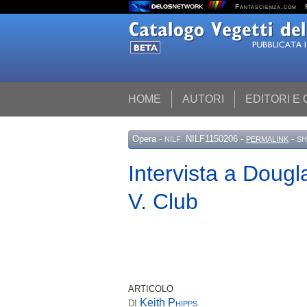
Fantascienza.com
HOME
AUTORI
EDITORI E
Opera
-
NILF1150206 -
-
NILF:
PERMALINK
SH
Intervista a Doug
V. Club
ARTICOLO
Keith
Phipps
DI