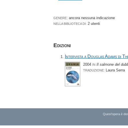
: ancora nessuna indicazione
GENERE
2 utenti
NELLA BIBLIOTECA DI:
Edizioni
Intervista a Douglas Adams di Th
2004
Il salmone del dub
IN
Laura Serra
TRADUZIONE:
Quest'opera è dist