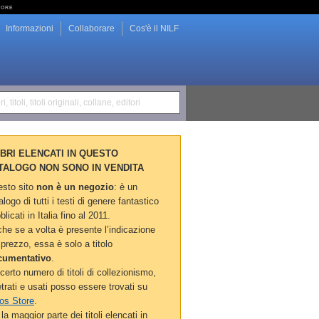
tore
Informazioni
Collaborare
Cos'è il NILF
i, titoli, titoli originali, collane, editori
LIBRI ELENCATI IN QUESTO
TALOGO NON SONO IN VENDITA
sto sito
non è un negozio
: è un
alogo di tutti i testi di genere fantastico
blicati in Italia fino al 2011.
he se a volta è presente l’indicazione
 prezzo, essa è solo a titolo
cumentativo
.
certo numero di titoli di collezionismo,
etrati e usati posso essere trovati su
os Store
.
la maggior parte dei titoli elencati in