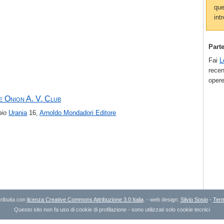
que
intr
Part
Fai
L
recen
opere
e Onion A. V. Club
bio
Urania
16,
Arnoldo Mondadori Editore
ribuita con
licenza Creative Commons Attribuzione 3.0 Italia
. - web design:
Silvio Sosio
-
Term
Questo sito non fa uso di cookie di profilazione - sono utilizzati solo cookie tecnici