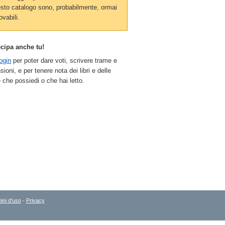
sto catalogo sono, probabilmente, ormai
ovabili.
ecipa anche tu!
ogin
per poter dare voti, scrivere trame e
sioni, e per tenere nota dei libri e delle
 che possiedi o che hai letto.
ini d'uso
-
Privacy